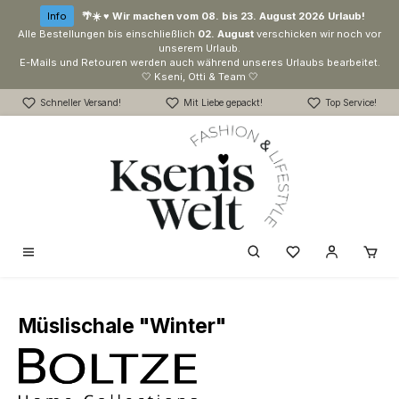
Zum Hauptinhalt springen
Info
🌴☀️ ♥ Wir machen vom 08. bis 23. August 2026 Urlaub!
Alle Bestellungen bis einschließlich
02. August
verschicken wir noch vor
unserem Urlaub.
E-Mails und Retouren werden auch während unseres Urlaubs bearbeitet.
🤍 Kseni, Otti & Team 🤍
Schneller Versand!
Mit Liebe gepackt!
Top Service!
Du hast 0 Produk
Müslischale "Winter"