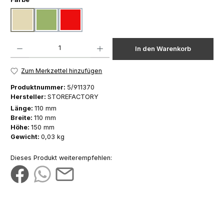
beige
grün
rot
Produkt Anzahl: Gib den gewünschten Wert ein oder benutze die Schaltfläch
In den Warenkorb
Zum Merkzettel hinzufügen
Produktnummer:
5/911370
Hersteller:
STOREFACTORY
Länge:
110 mm
Breite:
110 mm
Höhe:
150 mm
Gewicht:
0,03 kg
Dieses Produkt weiterempfehlen: