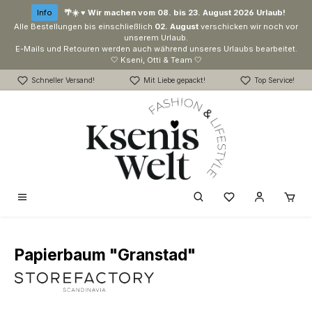
Zum Hauptinhalt springen
Info
🌴☀️ ♥ Wir machen vom 08. bis 23. August 2026 Urlaub!
Alle Bestellungen bis einschließlich
02. August
verschicken wir noch vor
unserem Urlaub.
E-Mails und Retouren werden auch während unseres Urlaubs bearbeitet.
🤍 Kseni, Otti & Team 🤍
Schneller Versand!
Mit Liebe gepackt!
Top Service!
Du hast 0 Produk
Papierbaum "Granstad"