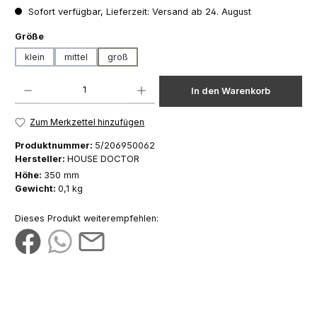
Sofort verfügbar, Lieferzeit: Versand ab 24. August
auswählen
Größe
klein
mittel
groß
Produkt Anzahl: Gib den gewünschten Wert ein oder benutze die Schaltfläch
In den Warenkorb
Zum Merkzettel hinzufügen
Produktnummer:
5/206950062
Hersteller:
HOUSE DOCTOR
Höhe:
350 mm
Gewicht:
0,1 kg
Dieses Produkt weiterempfehlen: