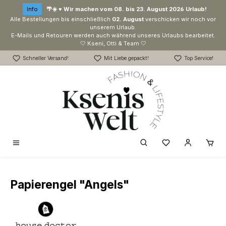
Zum Hauptinhalt springen
Info
🌴☀️ ♥ Wir machen vom 08. bis 23. August 2026 Urlaub!
Alle Bestellungen bis einschließlich
02. August
verschicken wir noch vor
unserem Urlaub.
E-Mails und Retouren werden auch während unseres Urlaubs bearbeitet.
🤍 Kseni, Otti & Team 🤍
Schneller Versand!
Mit Liebe gepackt!
Top Service!
Du hast 0 Produk
Papierengel "Angels"