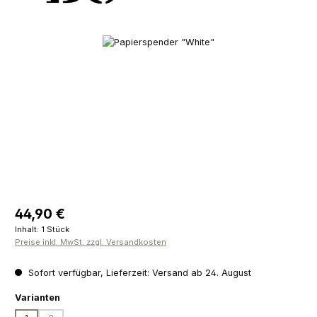
Bildergalerie überspringen
Regulärer Preis:
44,90 €
Inhalt:
1 Stück
Preise inkl. MwSt. zzgl. Versandkosten
Sofort verfügbar, Lieferzeit: Versand ab 24. August
auswählen
Varianten