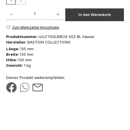
1
2
(Diese Option ist zurzeit nicht verfügbar.)
Produkt Anzahl: Gib den gewünschten Wert ein oder benutze die Schaltfläch
In den Warenkorb
Zum Merkzettel hinzufügen
Produktnummer:
4/LI/TISSUEBOX 002 BL häuser
Hersteller:
BASTION COLLECTIONS
Länge:
135 mm
Breite:
135 mm
Höhe:
130 mm
Gewicht:
1 kg
Dieses Produkt weiterempfehlen: