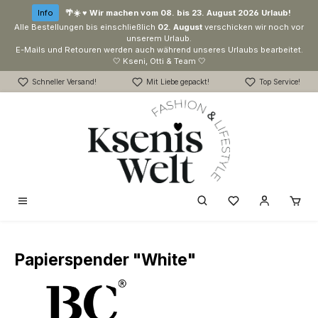
Zum Hauptinhalt springen
Info
🌴☀️ ♥ Wir machen vom 08. bis 23. August 2026 Urlaub!
Alle Bestellungen bis einschließlich
02. August
verschicken wir noch vor
unserem Urlaub.
E-Mails und Retouren werden auch während unseres Urlaubs bearbeitet.
🤍 Kseni, Otti & Team 🤍
Schneller Versand!
Mit Liebe gepackt!
Top Service!
Du hast 0 Produk
Papierspender "White"