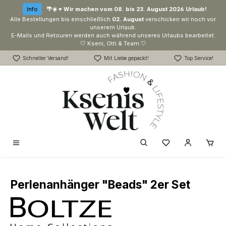
Zum Hauptinhalt springen
Info
🌴☀️ ♥ Wir machen vom 08. bis 23. August 2026 Urlaub!
Alle Bestellungen bis einschließlich
02. August
verschicken wir noch vor
unserem Urlaub.
E-Mails und Retouren werden auch während unseres Urlaubs bearbeitet.
🤍 Kseni, Otti & Team 🤍
Schneller Versand!
Mit Liebe gepackt!
Top Service!
Du hast 0 Produk
Perlenanhänger "Beads" 2er Set