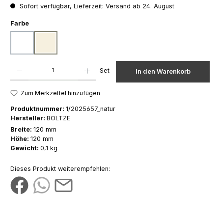
Sofort verfügbar, Lieferzeit: Versand ab 24. August
auswählen
Farbe
weiß
natur
Produkt Anzahl: Gib den gewünschten Wert ein oder benutze die Schaltfläch
Set
In den Warenkorb
Zum Merkzettel hinzufügen
Produktnummer:
1/2025657_natur
Hersteller:
BOLTZE
Breite:
120 mm
Höhe:
120 mm
Gewicht:
0,1 kg
Dieses Produkt weiterempfehlen: