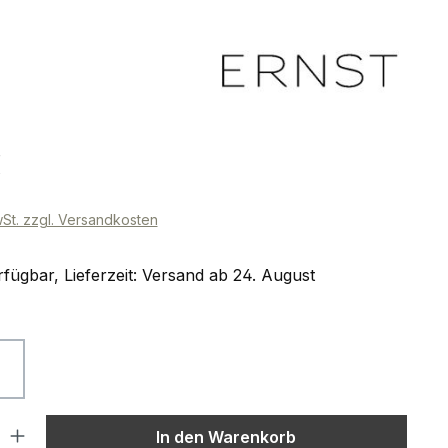
eis:
€
wSt. zzgl. Versandkosten
fügbar, Lieferzeit: Versand ab 24. August
ählen
weiß
l: Gib den gewünschten Wert ein oder benutze die Schaltflächen um
In den Warenkorb