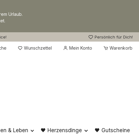
rem Urlaub.
et.
ice!
Persönlich für Dich!
Du hast 0 Produkte auf dem Merkzettel
che
Wunschzettel
Mein Konto
Warenkorb
en & Leben
🖤 Herzensdinge
🖤 Gutscheine