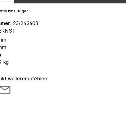
ttel hinzufügen
mmer:
23/243603
ERNST
 mm
 mm
m
2 kg
ukt weiterempfehlen: