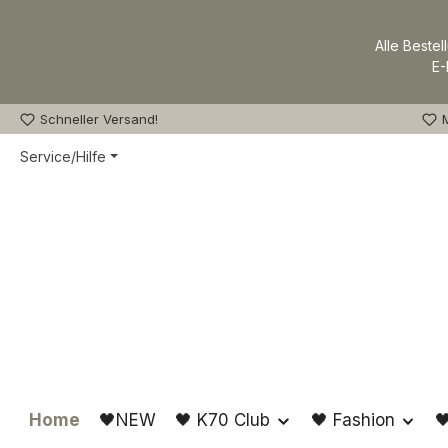
m Hauptinhalt springen
Zur Suche springen
Zur Hauptnavigation springen
Alle Bestel
E-
Schneller Versand!
M
Service/Hilfe
Home
🖤NEW
🖤 K70 Club
🖤 Fashion
