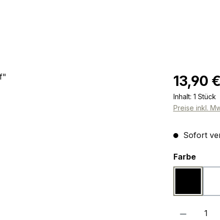
Regulärer Pr
13,90 
Inhalt:
1 Stück
Preise inkl. M
Sofort ver
ausw
Farbe
schwarz
Produkt Anzah