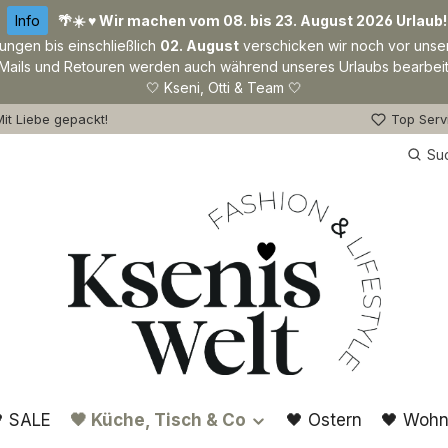
Info
🌴☀️ ♥ Wir machen vom 08. bis 23. August 2026 Urlaub!
lungen bis einschließlich
02. August
verschicken wir noch vor unse
Mails und Retouren werden auch während unseres Urlaubs bearbeit
🤍 Kseni, Otti & Team 🤍
it Liebe gepackt!
Top Serv
Su
 SALE
🖤 Küche, Tisch & Co
🖤 Ostern
🖤 Wohn