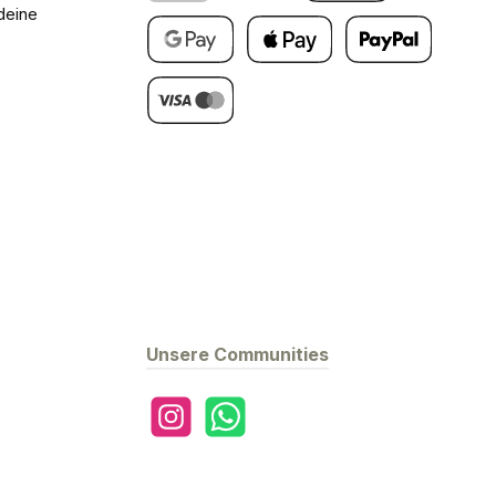
deine
Klarna
Barzahlung bei Abholung
PayPal
Google Pay
Apple Pay
Später Bezahlen
Kredit- oder Debitkarte
Unsere Communities
Instagram
WhatsApp