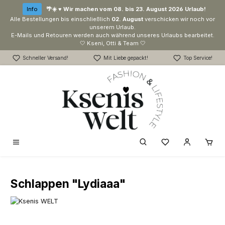
Zum Hauptinhalt springen
Info
🌴☀️ ♥ Wir machen vom 08. bis 23. August 2026 Urlaub!
Alle Bestellungen bis einschließlich
02. August
verschicken wir noch vor
unserem Urlaub.
E-Mails und Retouren werden auch während unseres Urlaubs bearbeitet.
🤍 Kseni, Otti & Team 🤍
Schneller Versand!
Mit Liebe gepackt!
Top Service!
Du hast 0 Produk
Schlappen "Lydiaaa"