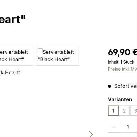
eart"
Regulärer Pr
69,90 
Inhalt:
1 Stück
Preise inkl. M
Sofort ver
a
Varianten
1
2
3
(Diese
(
Produkt Anzah