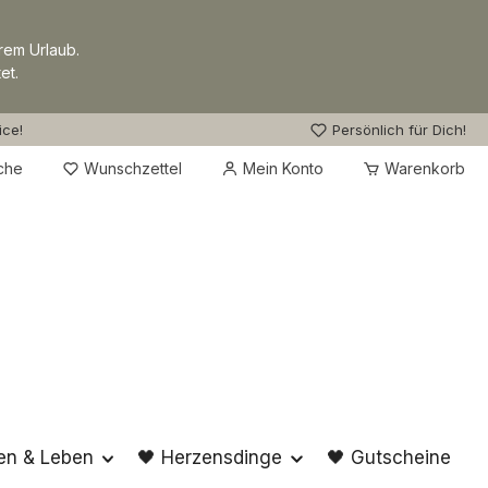
rem Urlaub.
et.
ice!
Persönlich für Dich!
Du hast 0 Produkte auf dem Merkzettel
che
Wunschzettel
Mein Konto
Warenkorb
en & Leben
🖤 Herzensdinge
🖤 Gutscheine