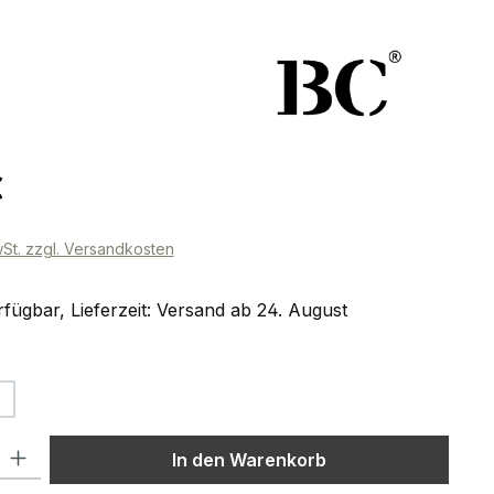
eis:
€
wSt. zzgl. Versandkosten
fügbar, Lieferzeit: Versand ab 24. August
uswählen
 Option ist zurzeit nicht verfügbar.)
Diese Option ist zurzeit nicht verfügbar.)
l: Gib den gewünschten Wert ein oder benutze die Schaltflächen um
In den Warenkorb