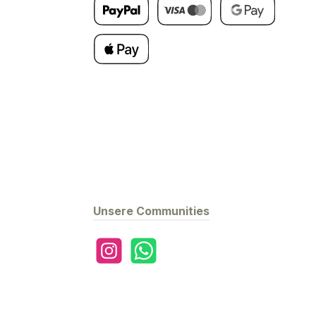
Später Bezahlen
Kredit- oder Debitkarte
Google Pay
Apple Pay
Unsere Communities
Instagram
WhatsApp