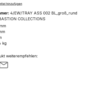
ttel hinzufügen
mmer:
4/EW/TRAY ASS 002 BL_groß_rund
BASTION COLLECTIONS
 mm
 mm
m
4 kg
ukt weiterempfehlen: