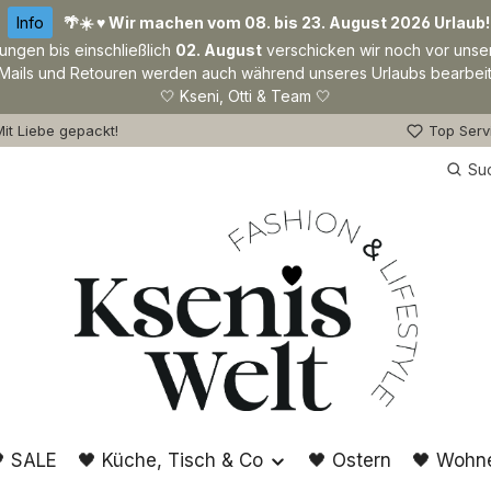
Info
🌴☀️ ♥ Wir machen vom 08. bis 23. August 2026 Urlaub!
lungen bis einschließlich
02. August
verschicken wir noch vor unse
Mails und Retouren werden auch während unseres Urlaubs bearbeit
🤍 Kseni, Otti & Team 🤍
it Liebe gepackt!
Top Serv
Su
 SALE
🖤 Küche, Tisch & Co
🖤 Ostern
🖤 Wohn