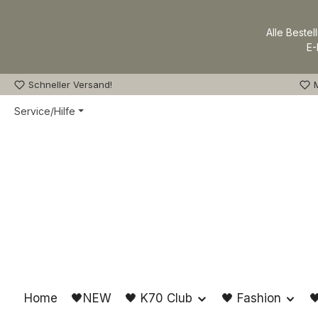
m Hauptinhalt springen
Zur Suche springen
Zur Hauptnavigation springen
Alle Bestel
E-
Schneller Versand!
M
Service/Hilfe
Home
🖤NEW
🖤 K70 Club
🖤 Fashion
