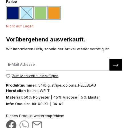
auswählen
Farbe
dunkelblau
hellblau
hellgrün
orange
(Diese Option ist zurzeit nicht verfügbar.)
Nicht auf Lager.
Vorübergehend ausverkauft.
Wir informieren Dich, sobald der Artikel wieder vorrätig ist.
Zum Merkzettel hinzufügen
Produktnummer:
54/big_stripe_colours_HELLBLAU
Hersteller:
Ksenis WELT
Material:
50% Polyester | 45% Viscose | 5% Elastan
Info:
One size für XS-XL | 34-42
Dieses Produkt weiterempfehlen: