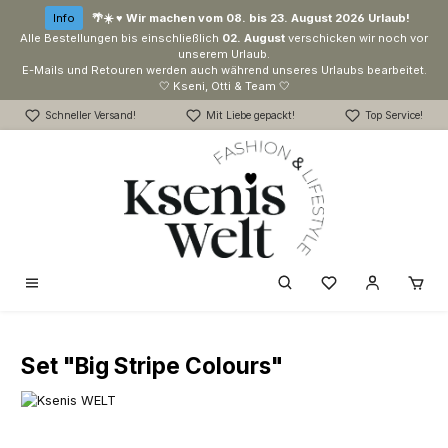
Zum Hauptinhalt springen
Info
🌴☀️ ♥ Wir machen vom 08. bis 23. August 2026 Urlaub!
Alle Bestellungen bis einschließlich
02. August
verschicken wir noch vor
unserem Urlaub.
E-Mails und Retouren werden auch während unseres Urlaubs bearbeitet.
🤍 Kseni, Otti & Team 🤍
Schneller Versand!
Mit Liebe gepackt!
Top Service!
Du hast 0 Produk
Set "Big Stripe Colours"