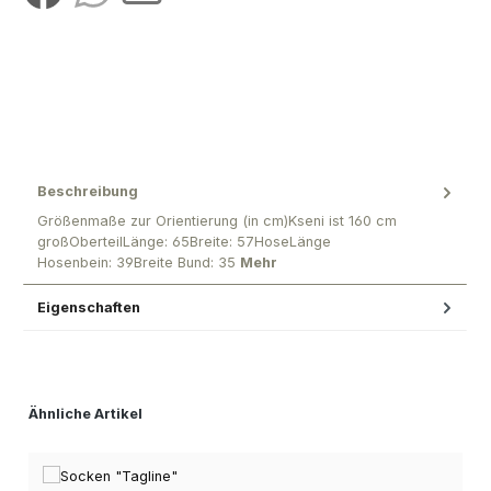
Beschreibung
Größenmaße zur Orientierung (in cm)Kseni ist 160 cm
großOberteilLänge: 65Breite: 57HoseLänge
Hosenbein: 39Breite Bund: 35
Mehr
Eigenschaften
Produktgalerie überspringen
Ähnliche Artikel