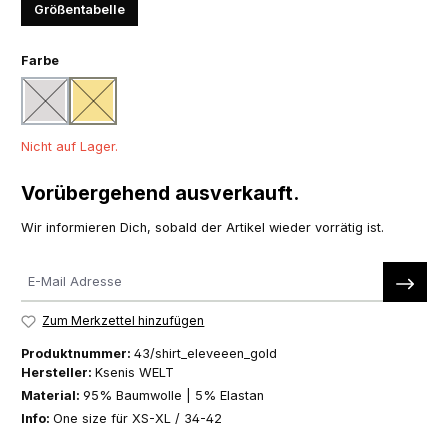
Größentabelle
auswählen
Farbe
silber
gold
(Diese Option ist zurzeit nicht verfügbar.)
(Diese Option ist zurzeit nicht verfügbar.)
Nicht auf Lager.
Vorübergehend ausverkauft.
Wir informieren Dich, sobald der Artikel wieder vorrätig ist.
Zum Merkzettel hinzufügen
Produktnummer:
43/shirt_eleveeen_gold
Hersteller:
Ksenis WELT
Material:
95% Baumwolle | 5% Elastan
Info:
One size für XS-XL / 34-42