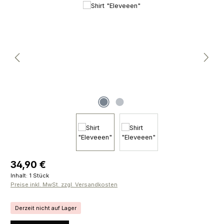
Bildergalerie überspringen
Regulärer Preis:
34,90 €
Inhalt:
1 Stück
Preise inkl. MwSt. zzgl. Versandkosten
Derzeit nicht auf Lager