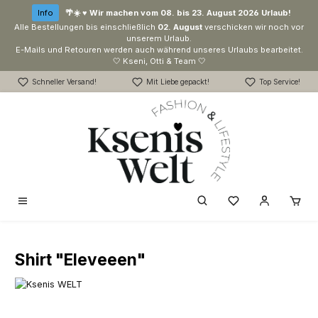
Zum Hauptinhalt springen
Info
🌴☀️ ♥ Wir machen vom 08. bis 23. August 2026 Urlaub!
Alle Bestellungen bis einschließlich
02. August
verschicken wir noch vor
unserem Urlaub.
E-Mails und Retouren werden auch während unseres Urlaubs bearbeitet.
🤍 Kseni, Otti & Team 🤍
Schneller Versand!
Mit Liebe gepackt!
Top Service!
Du hast 0 Produk
Shirt "Eleveeen"