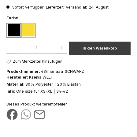
Sofort verfügbar, Lieferzeit: Versand ab 24. August
auswählen
Farbe
schwarz
gelb
Produkt Anzahl: Gib den gewünschten Wert ein oder benutze die Schaltfläch
In den Warenkorb
Zum Merkzettel hinzufügen
Produktnummer:
43/mariaaa_SCHWARZ
Hersteller:
Ksenis WELT
Material:
80% Polyester | 20% Elastan
Info:
One size für XS-XL | 34-42
Dieses Produkt weiterempfehlen: