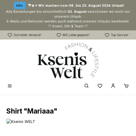
Zum Hauptinhalt springen
Info
🌴☀️ ♥ Wir machen vom 08. bis 23. August 2026 Urlaub!
Alle Bestellungen bis einschließlich
02. August
verschicken wir noch vor
unserem Urlaub.
E-Mails und Retouren werden auch während unseres Urlaubs bearbeitet.
🤍 Kseni, Otti & Team 🤍
Schneller Versand!
Mit Liebe gepackt!
Top Service!
Du hast 0 Produk
Shirt "Mariaaa"