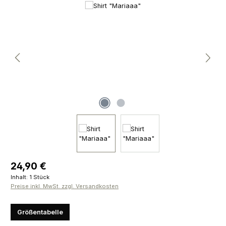
Bildergalerie überspringen
Regulärer Preis:
24,90 €
Inhalt:
1 Stück
Preise inkl. MwSt. zzgl. Versandkosten
Größentabelle