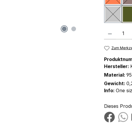
hellgrau
(Diese Opt
Produkt Anzah
Zum Merkze
Produktnu
Hersteller:
Material:
95
Gewicht:
0,
Info:
One si
Dieses Prod