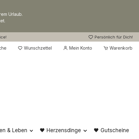
rem Urlaub.
et.
ice!
Persönlich für Dich!
Du hast 0 Produkte auf dem Merkzettel
che
Wunschzettel
Mein Konto
Warenkorb
en & Leben
🖤 Herzensdinge
🖤 Gutscheine