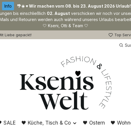
Info
🌴☀️ ♥ Wir machen vom 08. bis 23. August 2026 Urlaub!
lungen bis einschließlich
02. August
verschicken wir noch vor unse
Mails und Retouren werden auch während unseres Urlaubs bearbeit
🤍 Kseni, Otti & Team 🤍
it Liebe gepackt!
Top Serv
Su
 SALE
🖤 Küche, Tisch & Co
🖤 Ostern
🖤 Wohn