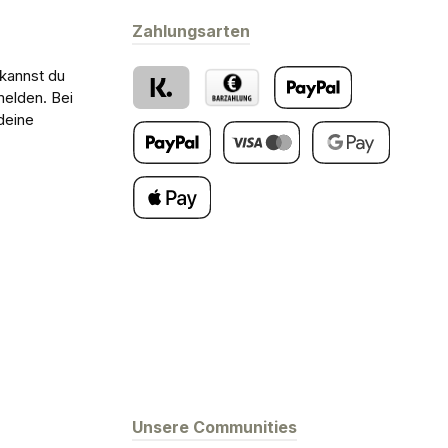
Zahlungsarten
 kannst du
melden. Bei
deine
Klarna
Barzahlung bei Abholung
PayPal
Später Bezahlen
Kredit- oder Debitkarte
Google Pay
Apple Pay
Unsere Communities