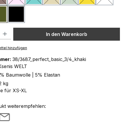
khaki
schwarz
ion ist zurzeit nicht verfügbar.)
(Diese Option ist zurzeit nicht verfügbar.)
l: Gib den gewünschten Wert ein oder benutze die Schaltflächen um
In den Warenkorb
ttel hinzufügen
mmer:
38/3687_perfect_basic_3/4_khaki
Ksenis WELT
% Baumwolle | 5% Elastan
2 kg
ze für XS-XL
ukt weiterempfehlen: