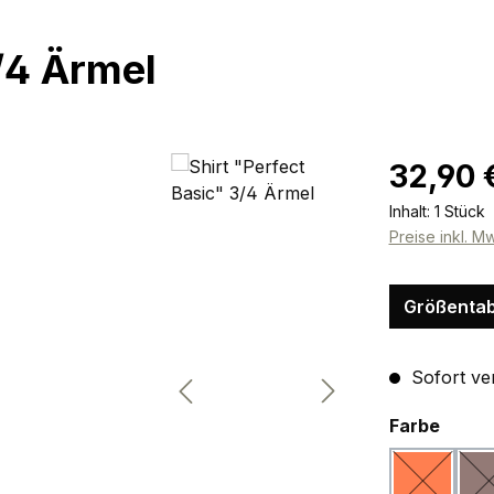
3/4 Ärmel
Regulärer Pr
32,90 
Inhalt:
1 Stück
Preise inkl. M
Größentab
Sofort ver
ausw
Farbe
koralle
(Diese Opt
(