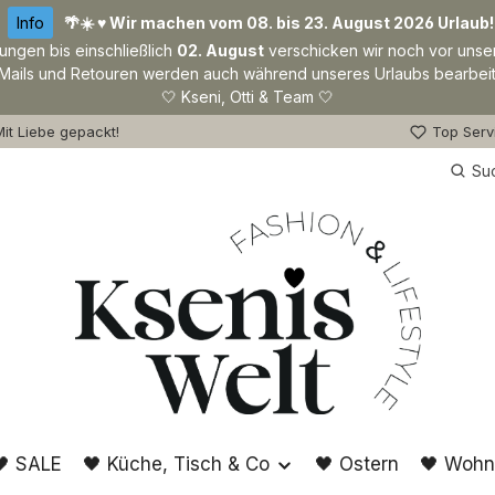
Info
🌴☀️ ♥ Wir machen vom 08. bis 23. August 2026 Urlaub!
lungen bis einschließlich
02. August
verschicken wir noch vor unse
Mails und Retouren werden auch während unseres Urlaubs bearbeit
🤍 Kseni, Otti & Team 🤍
it Liebe gepackt!
Top Serv
Su
🖤 SALE
🖤 Küche, Tisch & Co
🖤 Ostern
🖤 Wohn