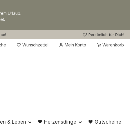
rem Urlaub.
et.
ice!
Persönlich für Dich!
Du hast 0 Produkte auf dem Merkzettel
che
Wunschzettel
Mein Konto
Warenkorb
en & Leben
🖤 Herzensdinge
🖤 Gutscheine