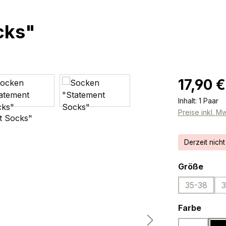
cks"
Regulärer Pr
17,90 €
Inhalt:
1 Paar
Preise inkl. M
Derzeit nicht
ausw
Größe
35-38
3
(Diese Op
ausw
Farbe