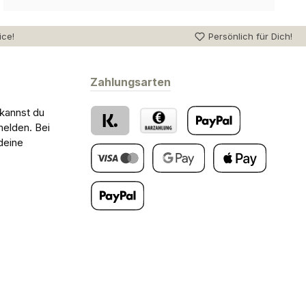
ice!
Persönlich für Dich!
Zahlungsarten
 kannst du
melden. Bei
deine
Klarna
Barzahlung bei Abholung
PayPal
Kredit- oder Debitkarte
Google Pay
Apple Pay
Später Bezahlen