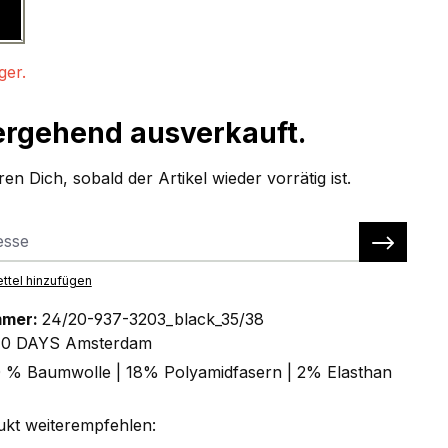
schwarz
Diese Option ist zurzeit nicht verfügbar.)
ger.
rgehend ausverkauft.
en Dich, sobald der Artikel wieder vorrätig ist.
ttel hinzufügen
mmer:
24/20-937-3203_black_35/38
10 DAYS Amsterdam
 % Baumwolle | 18% Polyamidfasern | 2% Elasthan
ukt weiterempfehlen: