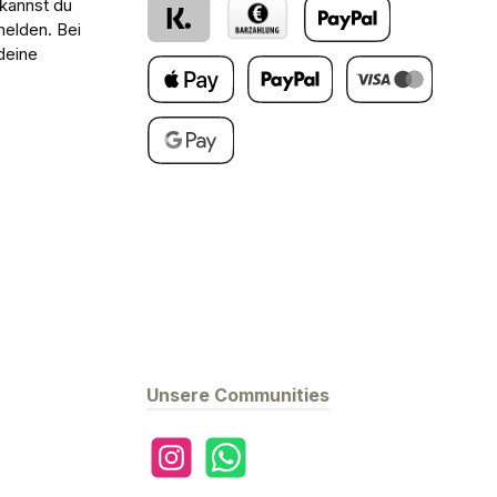
 kannst du
melden. Bei
deine
Klarna
Barzahlung bei Abholung
PayPal
Apple Pay
Später Bezahlen
Kredit- oder Debitk
Google Pay
Unsere Communities
Instagram
WhatsApp