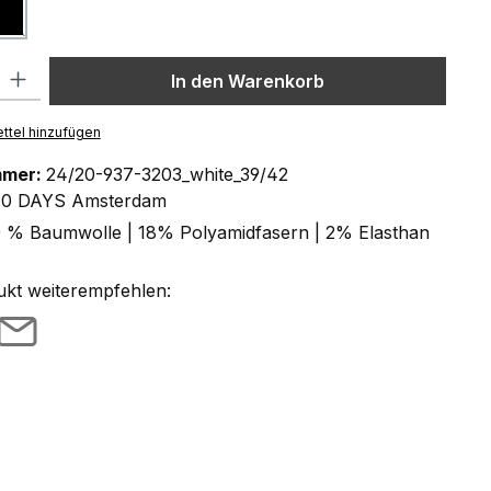
schwarz
Diese Option ist zurzeit nicht verfügbar.)
l: Gib den gewünschten Wert ein oder benutze die Schaltflächen um
In den Warenkorb
ttel hinzufügen
mmer:
24/20-937-3203_white_39/42
10 DAYS Amsterdam
 % Baumwolle | 18% Polyamidfasern | 2% Elasthan
ukt weiterempfehlen: