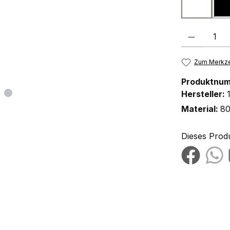
weiß
(
Produkt Anzah
Zum Merkze
Produktnu
Hersteller:
Material:
80
Dieses Prod