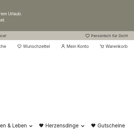
rem Urlaub.
et.
ice!
Persönlich für Dich!
Du hast 0 Produkte auf dem Merkzettel
che
Wunschzettel
Mein Konto
Warenkorb
en & Leben
🖤 Herzensdinge
🖤 Gutscheine