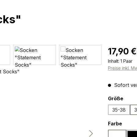
cks"
Regulärer Pr
17,90 €
Inhalt:
1 Paar
Preise inkl. M
Sofort ver
ausw
Größe
35-38
3
ausw
Farbe