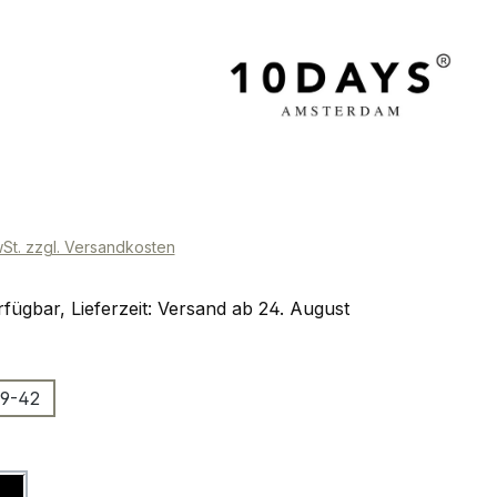
eis:
wSt. zzgl. Versandkosten
fügbar, Lieferzeit: Versand ab 24. August
ählen
9-42
ählen