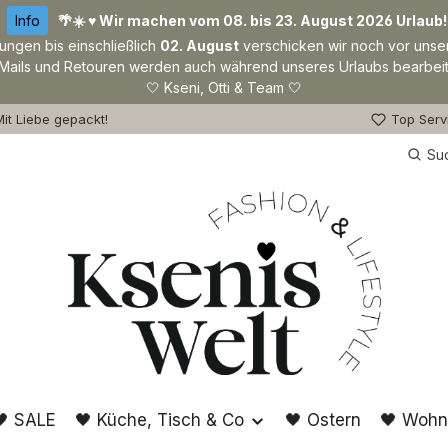
Info
🌴☀️ ♥ Wir machen vom 08. bis 23. August 2026 Urlaub!
lungen bis einschließlich
02. August
verschicken wir noch vor unse
Mails und Retouren werden auch während unseres Urlaubs bearbeit
🤍 Kseni, Otti & Team 🤍
it Liebe gepackt!
Top Serv
Su
🖤 SALE
🖤 Küche, Tisch & Co
🖤 Ostern
🖤 Wohn