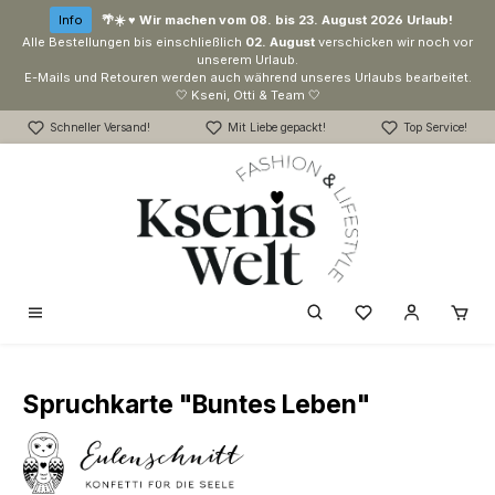
Zum Hauptinhalt springen
Info
🌴☀️ ♥ Wir machen vom 08. bis 23. August 2026 Urlaub!
Alle Bestellungen bis einschließlich
02. August
verschicken wir noch vor
unserem Urlaub.
E-Mails und Retouren werden auch während unseres Urlaubs bearbeitet.
🤍 Kseni, Otti & Team 🤍
Schneller Versand!
Mit Liebe gepackt!
Top Service!
Du hast 0 Produk
Spruchkarte "Buntes Leben"