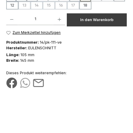
12
13
14
15
16
17
18
(Diese Option ist zurzeit nicht verfügbar.)
(Diese Option ist zurzeit nicht verfügbar.)
(Diese Option ist zurzeit nicht verfügbar.)
(Diese Option ist zurzeit nicht verfügbar.)
(Diese Option ist zurzeit nicht verfüg
Produkt Anzahl: Gib den gewünschten Wert ein oder benutze die Schaltfläch
In den Warenkorb
Zum Merkzettel hinzufügen
Produktnummer:
14/pk-111-ve
Hersteller:
EULENSCHNITT
Länge:
105 mm
Breite:
145 mm
Dieses Produkt weiterempfehlen: