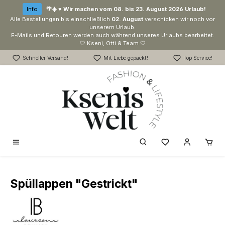
Zum Hauptinhalt springen
Info
🌴☀️ ♥ Wir machen vom 08. bis 23. August 2026 Urlaub!
Alle Bestellungen bis einschließlich
02. August
verschicken wir noch vor
unserem Urlaub.
E-Mails und Retouren werden auch während unseres Urlaubs bearbeitet.
🤍 Kseni, Otti & Team 🤍
Schneller Versand!
Mit Liebe gepackt!
Top Service!
Du hast 0 Produk
Spüllappen "Gestrickt"