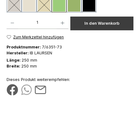
sandweiß
Latte
beige
hellgrün
grün
schwarz
(Diese Option ist zurzeit nicht verfügbar.)
(Diese Option ist zurzeit nicht verfügbar.)
(Diese Option ist zurzeit nicht
Produkt Anzahl: Gib den gewünschten Wert ein oder benutze die Schaltfläch
In den Warenkorb
Zum Merkzettel hinzufügen
Produktnummer:
7/6351-73
Hersteller:
IB LAURSEN
Länge:
250 mm
Breite:
250 mm
Dieses Produkt weiterempfehlen: