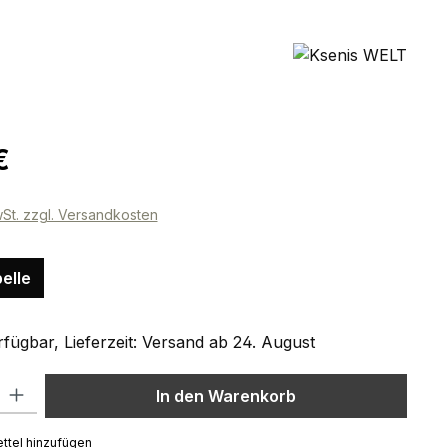
eis:
€
wSt. zzgl. Versandkosten
elle
fügbar, Lieferzeit: Versand ab 24. August
l: Gib den gewünschten Wert ein oder benutze die Schaltflächen um
In den Warenkorb
ttel hinzufügen