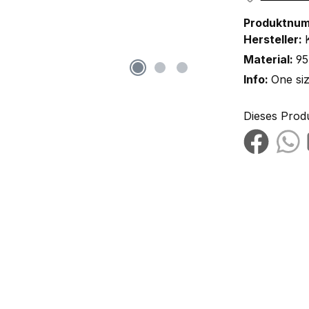
Produktnu
Hersteller:
Material:
95
Info:
One si
Dieses Prod