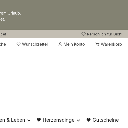
rem Urlaub.
et.
ice!
Persönlich für Dich!
Du hast 0 Produkte auf dem Merkzettel
che
Wunschzettel
Mein Konto
Warenkorb
en & Leben
🖤 Herzensdinge
🖤 Gutscheine