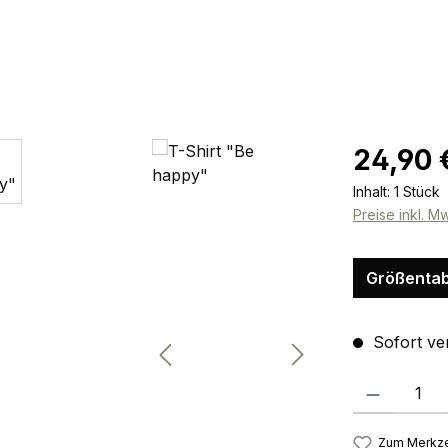
Regulärer Pr
24,90 
Inhalt:
1 Stück
Preise inkl. M
Größentab
Sofort ver
Produkt Anzah
Zum Merkze