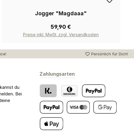
Jogger "Magdaaa"
59,90 €
Preise inkl. MwSt. zzgl. Versandkosten
ice!
Persönlich für Dich!
Zahlungsarten
 kannst du
melden. Bei
deine
Klarna
Barzahlung bei Abholung
PayPal
Später Bezahlen
Kredit- oder Debitkarte
Google Pay
Apple Pay