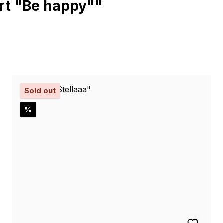
rt "Be happy""
Sold out
Rabatt
%