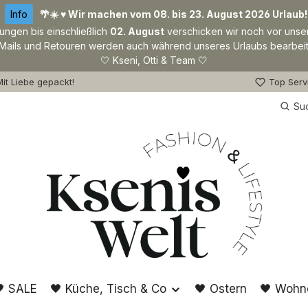
Info
🌴☀️ ♥ Wir machen vom 08. bis 23. August 2026 Urlaub!
lungen bis einschließlich
02. August
verschicken wir noch vor unse
Mails und Retouren werden auch während unseres Urlaubs bearbeit
🤍 Kseni, Otti & Team 🤍
it Liebe gepackt!
Top Serv
Su
 SALE
🖤 Küche, Tisch & Co
🖤 Ostern
🖤 Wohn