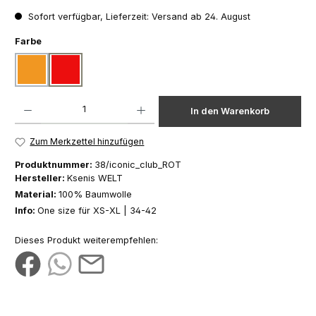
Sofort verfügbar, Lieferzeit: Versand ab 24. August
auswählen
Farbe
orange
rot
Produkt Anzahl: Gib den gewünschten Wert ein oder benutze die Schaltfläch
In den Warenkorb
Zum Merkzettel hinzufügen
Produktnummer:
38/iconic_club_ROT
Hersteller:
Ksenis WELT
Material:
100% Baumwolle
Info:
One size für XS-XL | 34-42
Dieses Produkt weiterempfehlen: