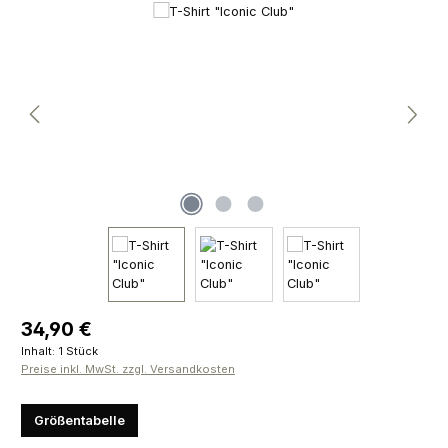
Bildergalerie überspringen
Regulärer Preis:
34,90 €
Inhalt:
1 Stück
Preise inkl. MwSt. zzgl. Versandkosten
Größentabelle