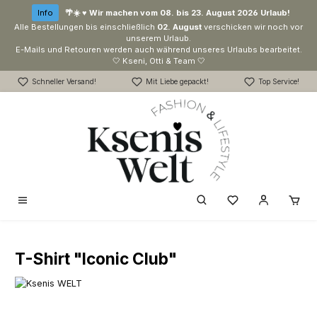
Zum Hauptinhalt springen
Info
🌴☀️ ♥ Wir machen vom 08. bis 23. August 2026 Urlaub!
Alle Bestellungen bis einschließlich
02. August
verschicken wir noch vor
unserem Urlaub.
E-Mails und Retouren werden auch während unseres Urlaubs bearbeitet.
🤍 Kseni, Otti & Team 🤍
Schneller Versand!
Mit Liebe gepackt!
Top Service!
Du hast 0 Produk
T-Shirt "Iconic Club"