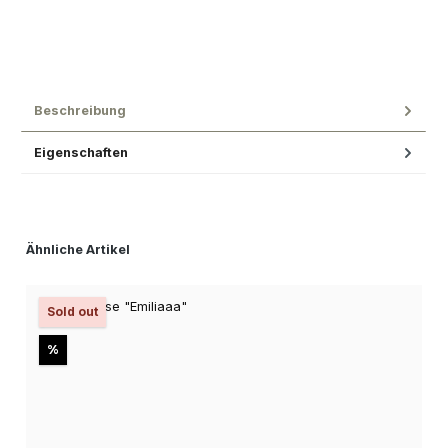
Beschreibung
Eigenschaften
Produktgalerie überspringen
Ähnliche Artikel
Sold out
Rabatt
%