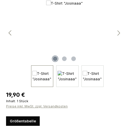
Bildergalerie überspringen
Regulärer Preis:
19,90 €
Inhalt:
1 Stück
Preise inkl. MwSt. zzgl. Versandkosten
Größentabelle