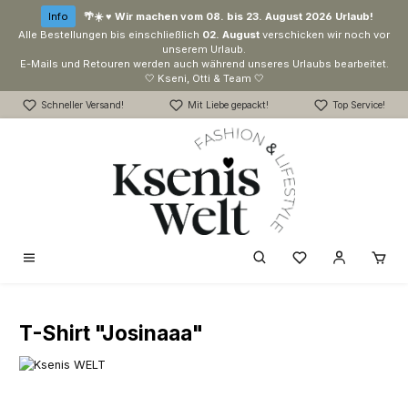
Zum Hauptinhalt springen
Info
🌴☀️ ♥ Wir machen vom 08. bis 23. August 2026 Urlaub!
Alle Bestellungen bis einschließlich
02. August
verschicken wir noch vor
unserem Urlaub.
E-Mails und Retouren werden auch während unseres Urlaubs bearbeitet.
🤍 Kseni, Otti & Team 🤍
Schneller Versand!
Mit Liebe gepackt!
Top Service!
Du hast 0 Produk
T-Shirt "Josinaaa"