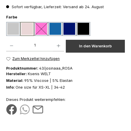
Sofort verfügbar, Lieferzeit: Versand ab 24. August
auswählen
Farbe
hellgrau
rosa
pink
blau
dunkelblau
schwarz
(Diese Option ist zurzeit nicht verfügbar.)
Produkt Anzahl: Gib den gewünschten Wert ein oder benutze die Schaltfläch
In den Warenkorb
Zum Merkzettel hinzufügen
Produktnummer:
43/josinaaa_ROSA
Hersteller:
Ksenis WELT
Material:
95% Viscose | 5% Elastan
Info:
One size für XS-XL | 34-42
Dieses Produkt weiterempfehlen: