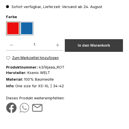
Sofort verfügbar, Lieferzeit: Versand ab 24. August
auswählen
Farbe
rot
blau
Produkt Anzahl: Gib den gewünschten Wert ein oder benutze die Schaltfläch
In den Warenkorb
Zum Merkzettel hinzufügen
Produktnummer:
43/liljaaa_ROT
Hersteller:
Ksenis WELT
Material:
100% Baumwolle
Info:
One size für XS-XL | 34-42
Dieses Produkt weiterempfehlen: