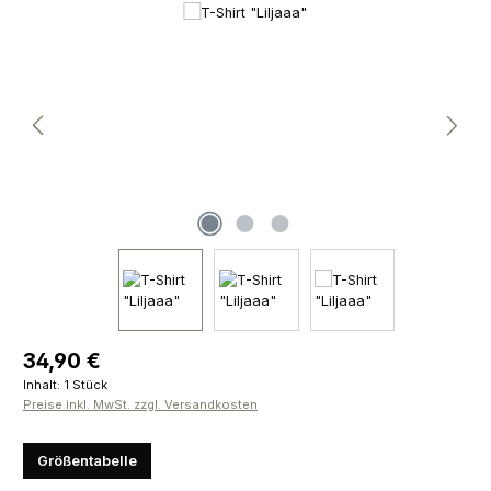
Bildergalerie überspringen
Regulärer Preis:
34,90 €
Inhalt:
1 Stück
Preise inkl. MwSt. zzgl. Versandkosten
Größentabelle