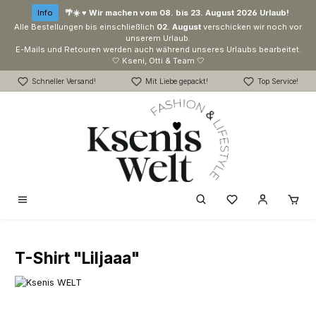
Zum Hauptinhalt springen
Info
🌴☀️ ♥ Wir machen vom 08. bis 23. August 2026 Urlaub!
Alle Bestellungen bis einschließlich
02. August
verschicken wir noch vor
unserem Urlaub.
E-Mails und Retouren werden auch während unseres Urlaubs bearbeitet.
🤍 Kseni, Otti & Team 🤍
Schneller Versand!
Mit Liebe gepackt!
Top Service!
Du hast 0 Produk
T-Shirt "Liljaaa"