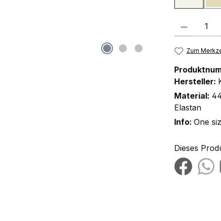
Produkt Anzah
Zum Merkze
Produktnu
Hersteller:
Material:
44
Elastan
Info:
One si
Dieses Prod