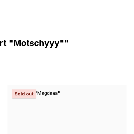
irt "Motschyyy""
Sold out