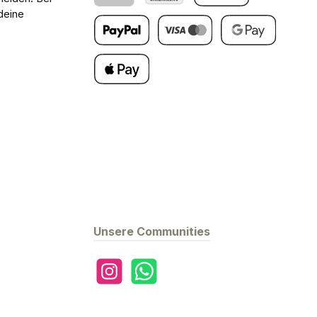
deine
Klarna
Barzahlung bei Abholung
PayPal
Später Bezahlen
Kredit- oder Debitkarte
Google Pay
Apple Pay
Unsere Communities
Instagram
WhatsApp