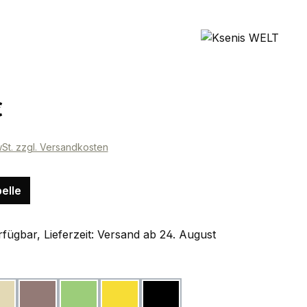
eis:
€
wSt. zzgl. Versandkosten
elle
fügbar, Lieferzeit: Versand ab 24. August
ählen
beige
taupe
hellgrün
gelb
schwarz