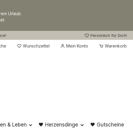
rem Urlaub.
et.
ice!
Persönlich für Dich!
Du hast 0 Produkte auf dem Merkzettel
che
Wunschzettel
Mein Konto
Warenkorb
en & Leben
🖤 Herzensdinge
🖤 Gutscheine