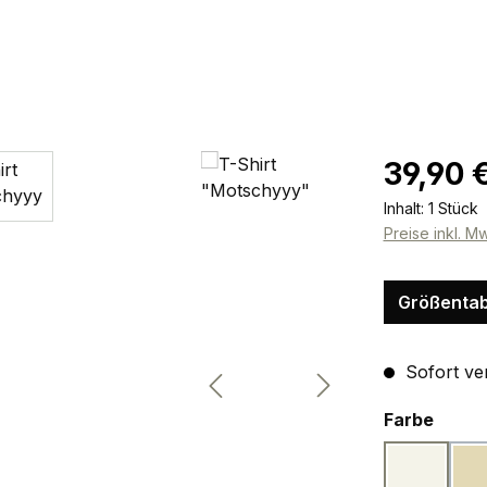
Regulärer Pr
39,90 
Inhalt:
1 Stück
Preise inkl. M
Größentab
Sofort ver
ausw
Farbe
softweiß