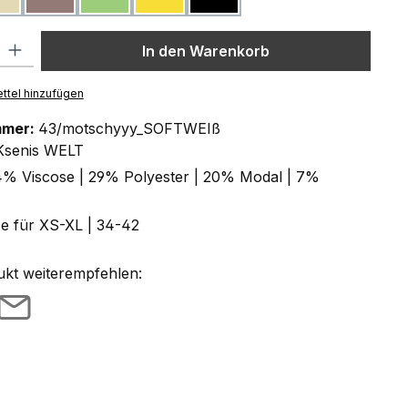
l: Gib den gewünschten Wert ein oder benutze die Schaltflächen um
In den Warenkorb
ttel hinzufügen
mmer:
43/motschyyy_SOFTWEIß
Ksenis WELT
% Viscose | 29% Polyester | 20% Modal | 7%
ze für XS-XL | 34-42
ukt weiterempfehlen: