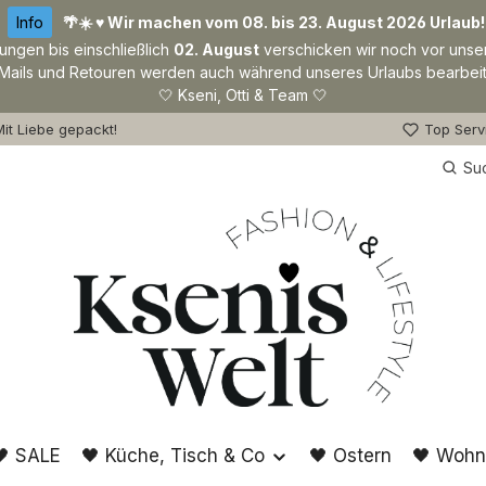
Info
🌴☀️ ♥ Wir machen vom 08. bis 23. August 2026 Urlaub!
lungen bis einschließlich
02. August
verschicken wir noch vor unse
Mails und Retouren werden auch während unseres Urlaubs bearbeit
🤍 Kseni, Otti & Team 🤍
it Liebe gepackt!
Top Serv
Su
🖤 SALE
🖤 Küche, Tisch & Co
🖤 Ostern
🖤 Wohn