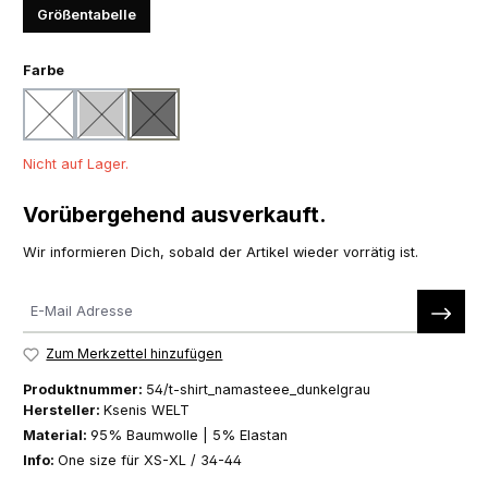
Größentabelle
auswählen
Farbe
weiß
hellgrau
dunkelgrau
(Diese Option ist zurzeit nicht verfügbar.)
(Diese Option ist zurzeit nicht verfügbar.)
(Diese Option ist zurzeit nicht verfügbar.)
Nicht auf Lager.
Vorübergehend ausverkauft.
Wir informieren Dich, sobald der Artikel wieder vorrätig ist.
Zum Merkzettel hinzufügen
Produktnummer:
54/t-shirt_namasteee_dunkelgrau
Hersteller:
Ksenis WELT
Material:
95% Baumwolle | 5% Elastan
Info:
One size für XS-XL / 34-44