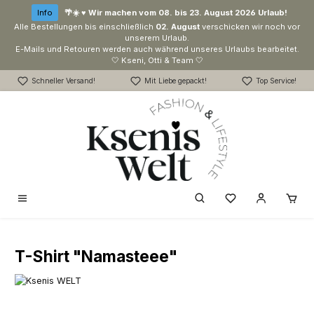
Zum Hauptinhalt springen
Info
🌴☀️ ♥ Wir machen vom 08. bis 23. August 2026 Urlaub!
Alle Bestellungen bis einschließlich
02. August
verschicken wir noch vor
unserem Urlaub.
E-Mails und Retouren werden auch während unseres Urlaubs bearbeitet.
🤍 Kseni, Otti & Team 🤍
Schneller Versand!
Mit Liebe gepackt!
Top Service!
Du hast 0 Produk
T-Shirt "Namasteee"