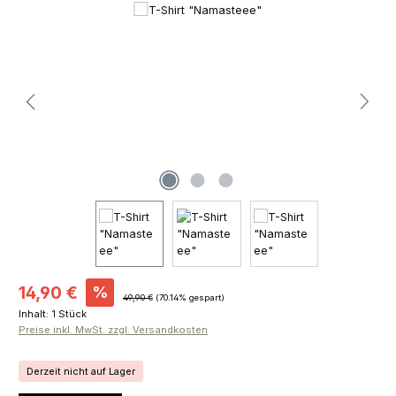
Bildergalerie überspringen
Verkaufspreis:
14,90 €
%
Regulärer Preis:
49,90 €
(70.14% gespart)
Inhalt:
1 Stück
Preise inkl. MwSt. zzgl. Versandkosten
Derzeit nicht auf Lager