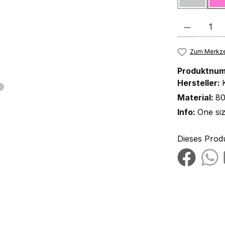
Produkt Anzah
Zum Merkze
Produktnu
Hersteller:
Material:
80
Info:
One si
Dieses Prod