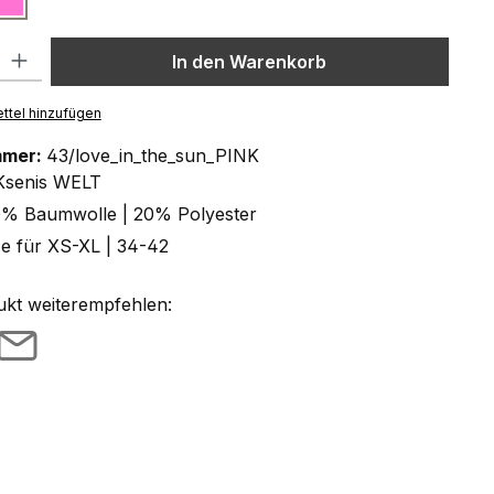
l: Gib den gewünschten Wert ein oder benutze die Schaltflächen um
In den Warenkorb
ttel hinzufügen
mmer:
43/love_in_the_sun_PINK
Ksenis WELT
% Baumwolle | 20% Polyester
ze für XS-XL | 34-42
ukt weiterempfehlen: