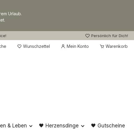
rem Urlaub.
et.
ice!
Persönlich für Dich!
Du hast 0 Produkte auf dem Merkzettel
che
Wunschzettel
Mein Konto
Warenkorb
en & Leben
🖤 Herzensdinge
🖤 Gutscheine