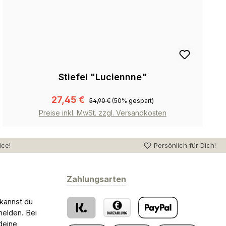
Stiefel "Luciennne"
27,45 €
54,90 €
(50% gespart)
Preise inkl. MwSt. zzgl. Versandkosten
ice!
Persönlich für Dich!
Zahlungsarten
 kannst du
melden. Bei
deine
Klarna
Barzahlung bei Abholung
PayPal