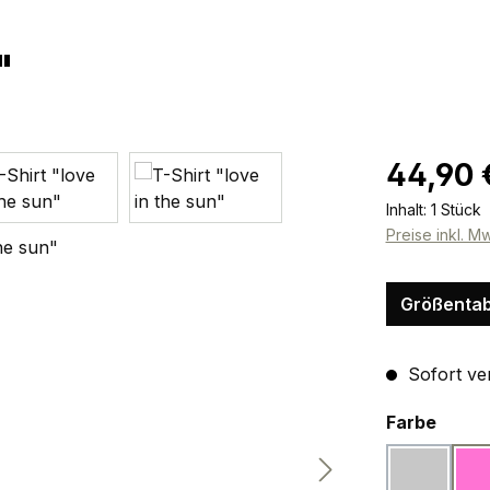
"
Regulärer Pr
44,90 
Inhalt:
1 Stück
Preise inkl. M
Größentab
Sofort ver
ausw
Farbe
hellgrau