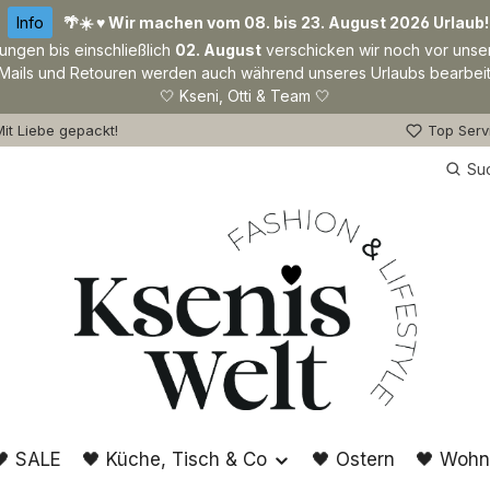
Info
🌴☀️ ♥ Wir machen vom 08. bis 23. August 2026 Urlaub!
lungen bis einschließlich
02. August
verschicken wir noch vor unse
Mails und Retouren werden auch während unseres Urlaubs bearbeit
🤍 Kseni, Otti & Team 🤍
it Liebe gepackt!
Top Serv
Su
🖤 SALE
🖤 Küche, Tisch & Co
🖤 Ostern
🖤 Wohn