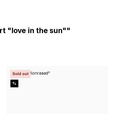
t "love in the sun""
Sold out
Rabatt
%