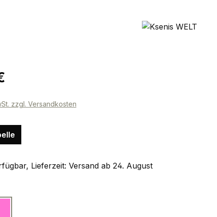
eis:
€
wSt. zzgl. Versandkosten
elle
fügbar, Lieferzeit: Versand ab 24. August
ählen
pink