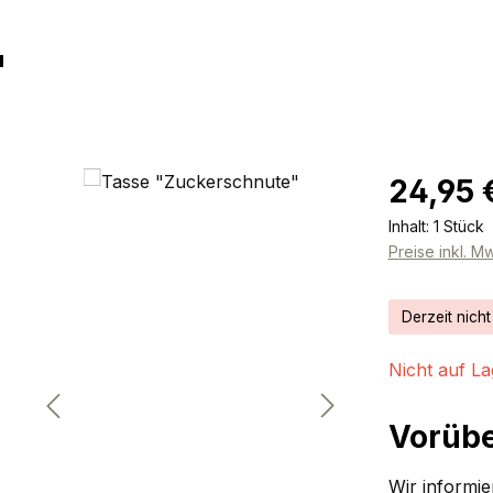
"
Regulärer Pr
24,95 
Inhalt:
1 Stück
Preise inkl. M
Derzeit nicht
Nicht auf La
Vorübe
Wir informier