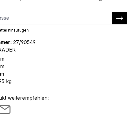
ttel hinzufügen
mmer:
27/90549
RÄDER
mm
mm
mm
25 kg
ukt weiterempfehlen: