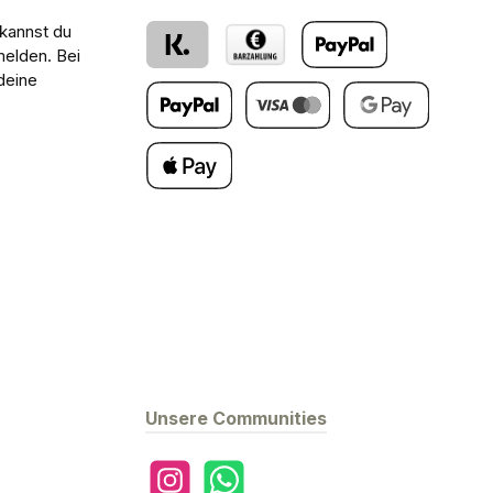
 kannst du
melden. Bei
deine
Klarna
Barzahlung bei Abholung
PayPal
Später Bezahlen
Kredit- oder Debitkarte
Google Pay
Apple Pay
Unsere Communities
Instagram
WhatsApp