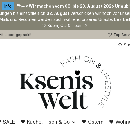
Info
🌴☀️ ♥ Wir machen vom 08. bis 23. August 2026 Urlaub!
lungen bis einschließlich
02. August
verschicken wir noch vor unse
Mails und Retouren werden auch während unseres Urlaubs bearbeit
🤍 Kseni, Otti & Team 🤍
it Liebe gepackt!
Top Serv
Su
 SALE
🖤 Küche, Tisch & Co
🖤 Ostern
🖤 Wohn