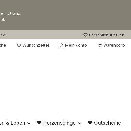
rem Urlaub.
et.
ice!
Persönlich für Dich!
Du hast 0 Produkte auf dem Merkzettel
che
Wunschzettel
Mein Konto
Warenkorb
en & Leben
🖤 Herzensdinge
🖤 Gutscheine