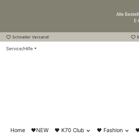
m Hauptinhalt springen
Zur Suche springen
Zur Hauptnavigation springen
Alle Bestel
E-
Schneller Versand!
M
Service/Hilfe
Home
🖤NEW
🖤 K70 Club
🖤 Fashion
