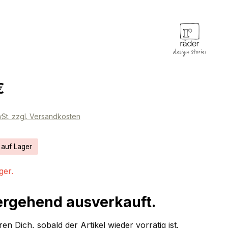
eis:
€
wSt. zzgl. Versandkosten
 auf Lager
ger.
rgehend ausverkauft.
en Dich, sobald der Artikel wieder vorrätig ist.