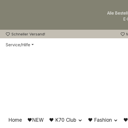
m Hauptinhalt springen
Zur Suche springen
Zur Hauptnavigation springen
Alle Bestel
E-
Schneller Versand!
M
Service/Hilfe
Home
🖤NEW
🖤 K70 Club
🖤 Fashion
