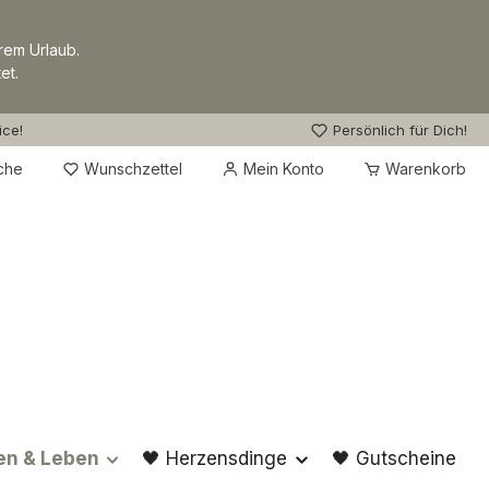
rem Urlaub.
et.
ice!
Persönlich für Dich!
Du hast 0 Produkte auf dem Merkzettel
che
Wunschzettel
Mein Konto
Warenkorb
en & Leben
🖤 Herzensdinge
🖤 Gutscheine