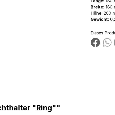
Länge:
180
Breite:
180
Höhe:
200 
Gewicht:
0,
Dieses Prod
chthalter "Ring""