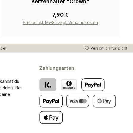
Kerzenhalter "Crown"
7,90 €
Preise inkl. MwSt. zzgl. Versandkosten
ice!
Persönlich für Dich!
Zahlungsarten
 kannst du
melden. Bei
deine
Klarna
Barzahlung bei Abholung
PayPal
Später Bezahlen
Kredit- oder Debitkarte
Google Pay
Apple Pay