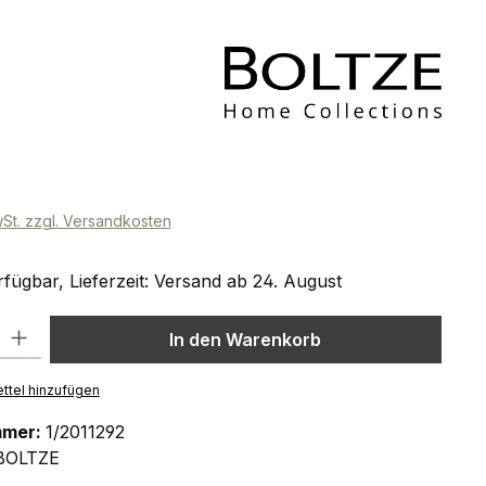
eis:
wSt. zzgl. Versandkosten
fügbar, Lieferzeit: Versand ab 24. August
l: Gib den gewünschten Wert ein oder benutze die Schaltflächen um
In den Warenkorb
ttel hinzufügen
mmer:
1/2011292
BOLTZE