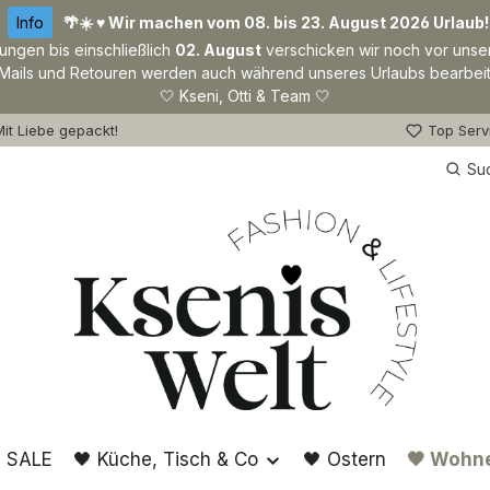
Info
🌴☀️ ♥ Wir machen vom 08. bis 23. August 2026 Urlaub!
lungen bis einschließlich
02. August
verschicken wir noch vor unse
Mails und Retouren werden auch während unseres Urlaubs bearbeit
🤍 Kseni, Otti & Team 🤍
it Liebe gepackt!
Top Serv
Su
 SALE
🖤 Küche, Tisch & Co
🖤 Ostern
🖤 Wohn