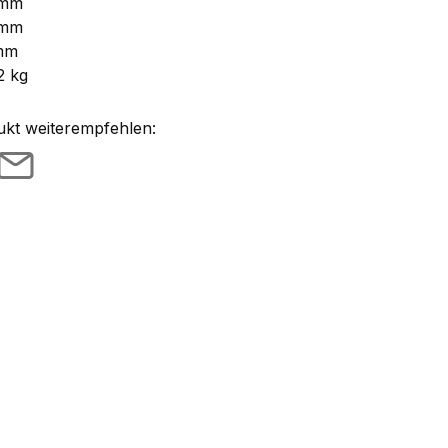
 mm
 mm
mm
2 kg
ukt weiterempfehlen: