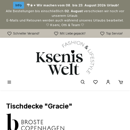
Zum Hauptinhalt springen
Info
🌴☀️ ♥ Wir machen vom 08. bis 23. August 2026 Urlaub!
Alle Bestellungen bis einschließlich
02. August
verschicken wir noch vor
unserem Urlaub.
E-Mails und Retouren werden auch während unseres Urlaubs bearbeitet.
🤍 Kseni, Otti & Team 🤍
Schneller Versand!
Mit Liebe gepackt!
Top Service!
Du hast 0 Produk
Tischdecke "Gracie"