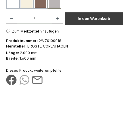
weiß
natur
braun
grau
Produkt Anzahl: Gib den gewünschten Wert ein oder benutze die Schaltfläch
In den Warenkorb
Zum Merkzettel hinzufügen
Produktnummer:
29/70100018
Hersteller:
BROSTE COPENHAGEN
Länge:
2.000 mm
Breite:
1.600 mm
Dieses Produkt weiterempfehlen: