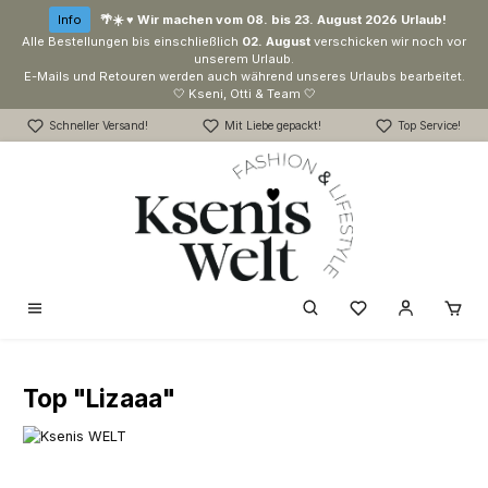
Zum Hauptinhalt springen
Info
🌴☀️ ♥ Wir machen vom 08. bis 23. August 2026 Urlaub!
Alle Bestellungen bis einschließlich
02. August
verschicken wir noch vor
unserem Urlaub.
E-Mails und Retouren werden auch während unseres Urlaubs bearbeitet.
🤍 Kseni, Otti & Team 🤍
Schneller Versand!
Mit Liebe gepackt!
Top Service!
Du hast 0 Produk
Top "Lizaaa"