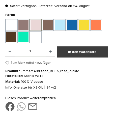
Sofort verfügbar, Lieferzeit: Versand ab 24. August
auswählen
Farbe
weiß
taupe
rosa
braun
hellblau
blau
gelb
koralle
dunkelbraun
mintgrün
leo
Produkt Anzahl: Gib den gewünschten Wert ein oder benutze die Schaltfläch
In den Warenkorb
Zum Merkzettel hinzufügen
Produktnummer:
43/lizaaa_ROSA_rosa_Punkte
Hersteller:
Ksenis WELT
Material:
100% Viscose
Info:
One size für XS-XL | 34-42
Dieses Produkt weiterempfehlen: