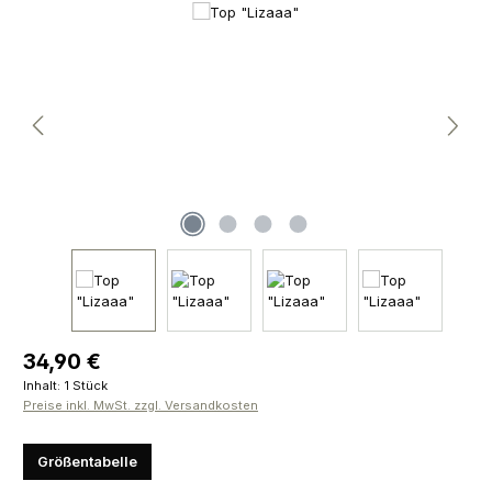
Bildergalerie überspringen
Regulärer Preis:
34,90 €
Inhalt:
1 Stück
Preise inkl. MwSt. zzgl. Versandkosten
Größentabelle