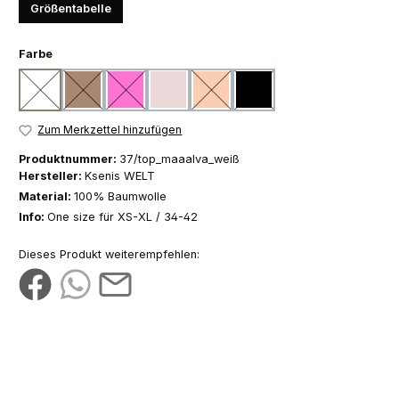
Größentabelle
auswählen
Farbe
weiß
camel
pink
rosa
apricot
schwarz
(Diese Option ist zurzeit nicht verfügbar.)
(Diese Option ist zurzeit nicht verfügbar.)
(Diese Option ist zurzeit nicht verfügbar.)
(Diese Option ist zurzeit nicht verfügba
(Diese Option ist zurzeit nicht
Zum Merkzettel hinzufügen
Produktnummer:
37/top_maaalva_weiß
Hersteller:
Ksenis WELT
Material:
100% Baumwolle
Info:
One size für XS-XL / 34-42
Dieses Produkt weiterempfehlen: