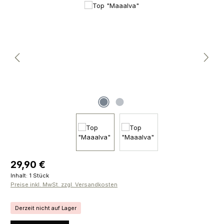
Bildergalerie überspringen
Regulärer Preis:
29,90 €
Inhalt:
1 Stück
Preise inkl. MwSt. zzgl. Versandkosten
Derzeit nicht auf Lager