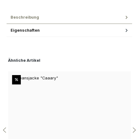
Beschreibung
Eigenschaften
Produktgalerie überspringen
Ähnliche Artikel
Rabatt
%