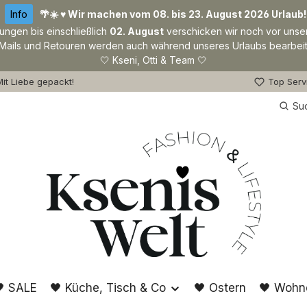
Info
🌴☀️ ♥ Wir machen vom 08. bis 23. August 2026 Urlaub!
lungen bis einschließlich
02. August
verschicken wir noch vor unse
Mails und Retouren werden auch während unseres Urlaubs bearbeit
🤍 Kseni, Otti & Team 🤍
it Liebe gepackt!
Top Serv
Su
 SALE
🖤 Küche, Tisch & Co
🖤 Ostern
🖤 Wohn