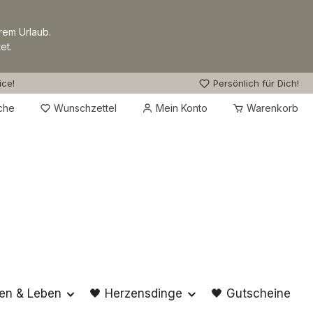
rem Urlaub.
et.
ice!
Persönlich für Dich!
Du hast 0 Produkte auf dem Merkzettel
che
Wunschzettel
Mein Konto
Warenkorb
en & Leben
🖤 Herzensdinge
🖤 Gutscheine