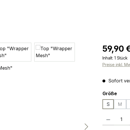
Regulärer Pr
59,90 
Inhalt:
1 Stück
Preise inkl. M
Sofort ver
ausw
Größe
S
M
(Dies
Produkt Anzah