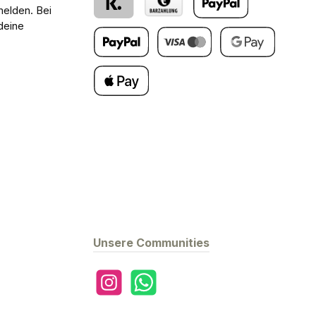
melden. Bei
deine
Klarna
Barzahlung bei Abholung
PayPal
Später Bezahlen
Kredit- oder Debitkarte
Google Pay
Apple Pay
Unsere Communities
Instagram
WhatsApp