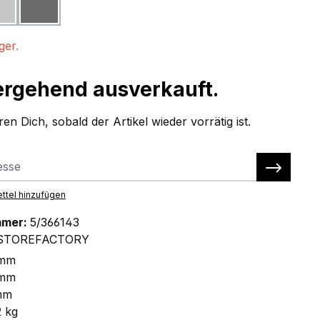
hellgrau
dunkelgrau
ion ist zurzeit nicht verfügbar.)
ger.
rgehend ausverkauft.
en Dich, sobald der Artikel wieder vorrätig ist.
ttel hinzufügen
mmer:
5/366143
STOREFACTORY
 mm
 mm
mm
2 kg