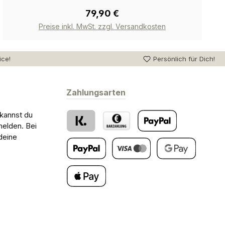
79,90 €
Preise inkl. MwSt. zzgl. Versandkosten
ice!
Persönlich für Dich!
Zahlungsarten
 kannst du
melden. Bei
deine
Klarna
Barzahlung bei Abholung
PayPal
Später Bezahlen
Kredit- oder Debitkarte
Google Pay
Apple Pay