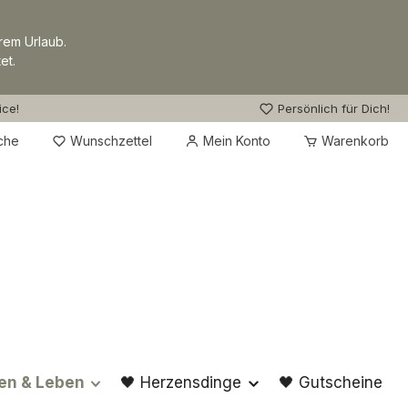
rem Urlaub.
et.
ice!
Persönlich für Dich!
Du hast 0 Produkte auf dem Merkzettel
che
Wunschzettel
Mein Konto
Warenkorb
en & Leben
🖤 Herzensdinge
🖤 Gutscheine