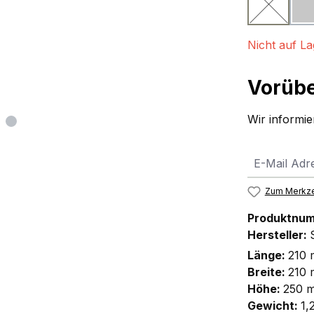
weiß
(Diese Opt
Nicht auf La
Vorübe
Wir informier
Zum Merkze
Produktnu
Hersteller:
Länge:
210
Breite:
210
Höhe:
250 
Gewicht:
1,