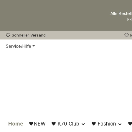
m Hauptinhalt springen
Zur Suche springen
Zur Hauptnavigation springen
Alle Bestel
E-
Schneller Versand!
M
Service/Hilfe
Home
🖤NEW
🖤 K70 Club
🖤 Fashion
