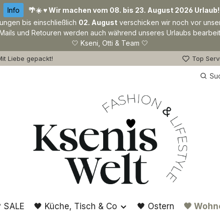
Info
🌴☀️ ♥ Wir machen vom 08. bis 23. August 2026 Urlaub!
lungen bis einschließlich
02. August
verschicken wir noch vor unse
Mails und Retouren werden auch während unseres Urlaubs bearbeit
🤍 Kseni, Otti & Team 🤍
it Liebe gepackt!
Top Serv
Su
 SALE
🖤 Küche, Tisch & Co
🖤 Ostern
🖤 Wohn