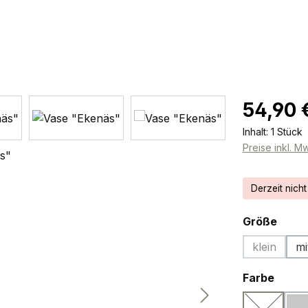
Regulärer Pr
54,90 
Inhalt:
1 Stück
Preise inkl. M
Derzeit nicht
ausw
Größe
klein
mi
(Diese Opt
ausw
Farbe