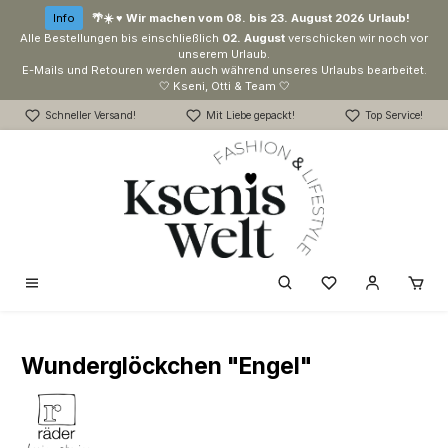
Zum Hauptinhalt springen
Info
🌴☀️ ♥ Wir machen vom 08. bis 23. August 2026 Urlaub!
Alle Bestellungen bis einschließlich
02. August
verschicken wir noch vor
unserem Urlaub.
E-Mails und Retouren werden auch während unseres Urlaubs bearbeitet.
🤍 Kseni, Otti & Team 🤍
Schneller Versand!
Mit Liebe gepackt!
Top Service!
Du hast 0 Produk
Wunderglöckchen "Engel"