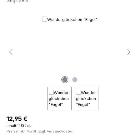
Bildergalerie überspringen
Regulärer Preis:
12,95 €
Inhalt:
1 Stück
Preise inkl. MwSt. zzgl. Versandkosten