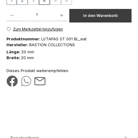
1
2
3
4
5
6
(Diese Option ist zurzeit nicht verfügbar.)
(Diese Option ist zurzeit nicht verfügbar.)
(Diese Option ist zurzeit nicht verfügbar.)
Produkt Anzahl: Gib den gewünschten Wert ein oder benutze die Schaltfläch
In den Warenkorb
Zum Merkzettel hinzufügen
Produktnummer:
LI/TAPAS ST 001 BL_eat
Hersteller:
BASTION COLLECTIONS
Länge:
20 mm
Breite:
20 mm
Dieses Produkt weiterempfehlen:
Beschreibung