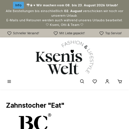
Zum Hauptinhalt springen
Info
🌴☀️ ♥ Wir machen vom 08. bis 23. August 2026 Urlaub!
Alle Bestellungen bis einschließlich
02. August
verschicken wir noch vor
unserem Urlaub.
E-Mails und Retouren werden auch während unseres Urlaubs bearbeitet.
🤍 Kseni, Otti & Team 🤍
Schneller Versand!
Mit Liebe gepackt!
Top Service!
Du hast 0 Produk
Zahnstocher "Eat"