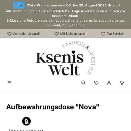
Zum Hauptinhalt springen
Info
🌴☀️ ♥ Wir machen vom 08. bis 23. August 2026 Urlaub!
Alle Bestellungen bis einschließlich
02. August
verschicken wir noch vor
unserem Urlaub.
E-Mails und Retouren werden auch während unseres Urlaubs bearbeitet.
🤍 Kseni, Otti & Team 🤍
Schneller Versand!
Mit Liebe gepackt!
Top Service!
Du hast 0 Produk
Aufbewahrungsdose "Nova"