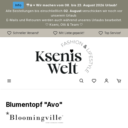
Zum Hauptinhalt springen
Info
🌴☀️ ♥ Wir machen vom 08. bis 23. August 2026 Urlaub!
Alle Bestellungen bis einschließlich
02. August
verschicken wir noch vor
unserem Urlaub.
E-Mails und Retouren werden auch während unseres Urlaubs bearbeitet.
🤍 Kseni, Otti & Team 🤍
Schneller Versand!
Mit Liebe gepackt!
Top Service!
Du hast 0 Produk
Blumentopf "Avo"