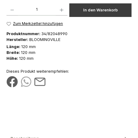
Produkt Anzahl: Gib den gewünschten Wert ein oder benutze die Schaltfläch
In den Warenkorb
Zum Merkzettel hinzufügen
Produktnummer:
34/82048990
Hersteller:
BLOOMINGVILLE
Länge:
120 mm
Breite:
120 mm
Höhe:
120 mm
Dieses Produkt weiterempfehlen: