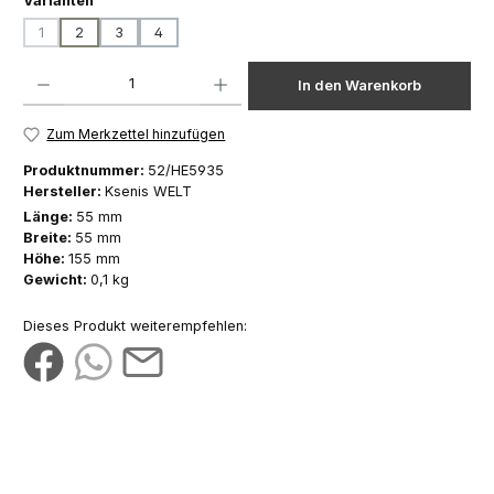
Varianten
1
2
3
4
(Diese Option ist zurzeit nicht verfügbar.)
Produkt Anzahl: Gib den gewünschten Wert ein oder benutze die Schaltfläch
In den Warenkorb
Zum Merkzettel hinzufügen
Produktnummer:
52/HE5935
Hersteller:
Ksenis WELT
Länge:
55 mm
Breite:
55 mm
Höhe:
155 mm
Gewicht:
0,1 kg
Dieses Produkt weiterempfehlen: