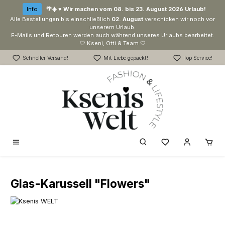
Zum Hauptinhalt springen
Info
🌴☀️ ♥ Wir machen vom 08. bis 23. August 2026 Urlaub!
Alle Bestellungen bis einschließlich
02. August
verschicken wir noch vor
unserem Urlaub.
E-Mails und Retouren werden auch während unseres Urlaubs bearbeitet.
🤍 Kseni, Otti & Team 🤍
Schneller Versand!
Mit Liebe gepackt!
Top Service!
Du hast 0 Produk
Glas-Karussell "Flowers"