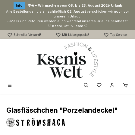
Zum Hauptinhalt springen
Info
🌴☀️ ♥ Wir machen vom 08. bis 23. August 2026 Urlaub!
Alle Bestellungen bis einschließlich
02. August
verschicken wir noch vor
unserem Urlaub.
E-Mails und Retouren werden auch während unseres Urlaubs bearbeitet.
🤍 Kseni, Otti & Team 🤍
Schneller Versand!
Mit Liebe gepackt!
Top Service!
Du hast 0 Produk
Glasfläschchen "Porzelandeckel"