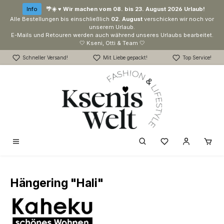
Zum Hauptinhalt springen
Info
🌴☀️ ♥ Wir machen vom 08. bis 23. August 2026 Urlaub!
Alle Bestellungen bis einschließlich
02. August
verschicken wir noch vor
unserem Urlaub.
E-Mails und Retouren werden auch während unseres Urlaubs bearbeitet.
🤍 Kseni, Otti & Team 🤍
Schneller Versand!
Mit Liebe gepackt!
Top Service!
Du hast 0 Produk
Hängering "Hali"