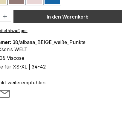
l: Gib den gewünschten Wert ein oder benutze die Schaltflächen um
In den Warenkorb
ttel hinzufügen
mmer:
38/albaaa_BEIGE_weiße_Punkte
Ksenis WELT
0& Viscose
ze für XS-XL | 34-42
ukt weiterempfehlen: