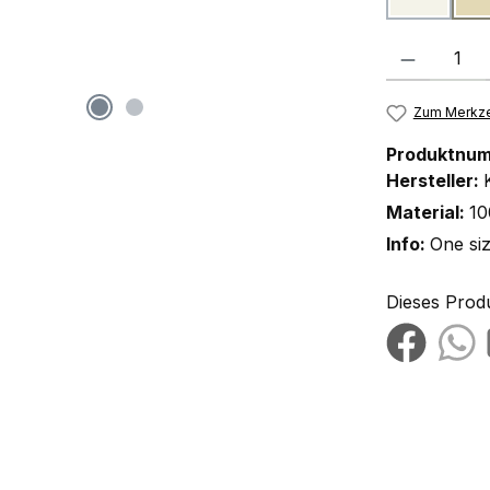
Produkt Anzah
Zum Merkze
Produktnu
Hersteller:
Material:
10
Info:
One si
Dieses Prod