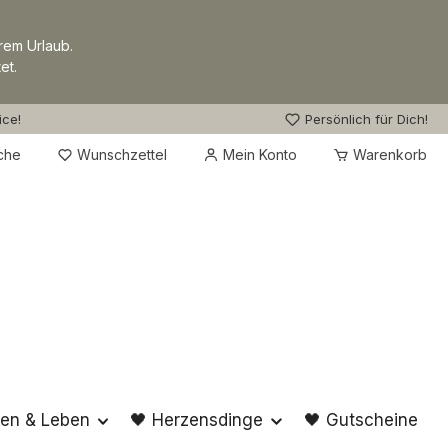
rem Urlaub.
et.
ice!
Persönlich für Dich!
Du hast 0 Produkte auf dem Merkzettel
che
Wunschzettel
Mein Konto
Warenkorb
en & Leben
🖤 Herzensdinge
🖤 Gutscheine