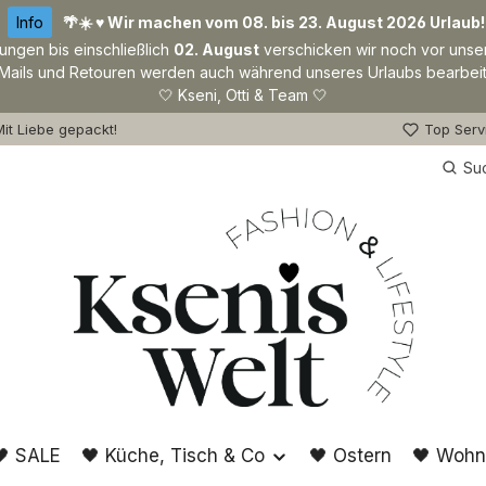
Info
🌴☀️ ♥ Wir machen vom 08. bis 23. August 2026 Urlaub!
lungen bis einschließlich
02. August
verschicken wir noch vor unse
Mails und Retouren werden auch während unseres Urlaubs bearbeit
🤍 Kseni, Otti & Team 🤍
it Liebe gepackt!
Top Serv
Su
🖤 SALE
🖤 Küche, Tisch & Co
🖤 Ostern
🖤 Wohn