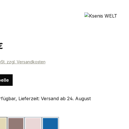
eis:
€
wSt. zzgl. Versandkosten
elle
fügbar, Lieferzeit: Versand ab 24. August
ählen
beige
taupe
rosa
blau