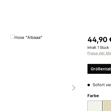
Regulärer Pr
44,90 
Inhalt:
1 Stück
Preise inkl. M
Größentab
Sofort ver
ausw
Farbe
softweiß