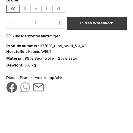
Größe
XS
S
M
L
XL
(Diese Option ist zurzeit nicht verfügbar.)
(Diese Option ist zurzeit nicht verfügbar.)
(Diese Option ist zurzeit nicht verfügbar.)
(Diese Option ist zurzeit nicht verfügbar.)
Produkt Anzahl: Gib den gewünschten Wert ein oder benutze die Schaltfläch
In den Warenkorb
Zum Merkzettel hinzufügen
Produktnummer:
37/001_ruby_pearl_5.0_XS
Hersteller:
Ksenis WELT
Material:
98% Baumwolle | 2% Elastan
Gewicht:
0,6 kg
Dieses Produkt weiterempfehlen: