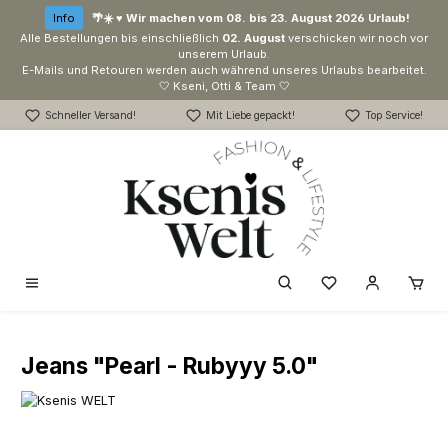
Zum Hauptinhalt springen
Info
🌴☀️ ♥ Wir machen vom 08. bis 23. August 2026 Urlaub!
Alle Bestellungen bis einschließlich
02. August
verschicken wir noch vor
unserem Urlaub.
E-Mails und Retouren werden auch während unseres Urlaubs bearbeitet.
🤍 Kseni, Otti & Team 🤍
Schneller Versand!
Mit Liebe gepackt!
Top Service!
Du hast 0 Produk
Jeans "Pearl - Rubyyy 5.0"