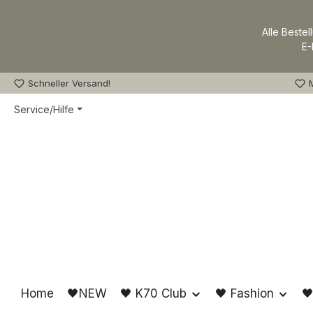
m Hauptinhalt springen
Zur Suche springen
Zur Hauptnavigation springen
Alle Bestel
E-
Schneller Versand!
M
Service/Hilfe
Home
🖤NEW
🖤 K70 Club
🖤 Fashion
