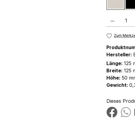
sandwei
(
Produkt Anzah
Zum Merkze
Produktnu
Hersteller:
Länge:
125
Breite:
125
Höhe:
50 m
Gewicht:
0,
Dieses Prod