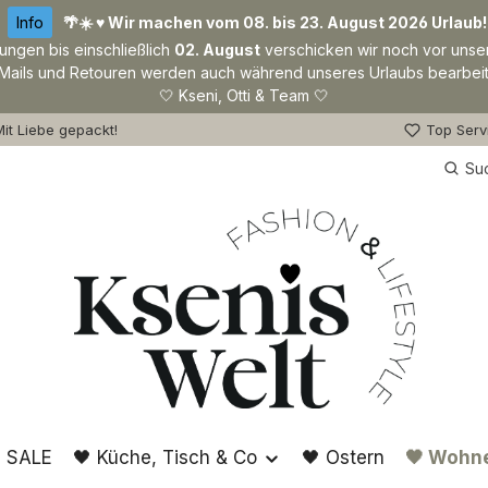
Info
🌴☀️ ♥ Wir machen vom 08. bis 23. August 2026 Urlaub!
lungen bis einschließlich
02. August
verschicken wir noch vor unse
Mails und Retouren werden auch während unseres Urlaubs bearbeit
🤍 Kseni, Otti & Team 🤍
it Liebe gepackt!
Top Serv
Su
 SALE
🖤 Küche, Tisch & Co
🖤 Ostern
🖤 Wohn