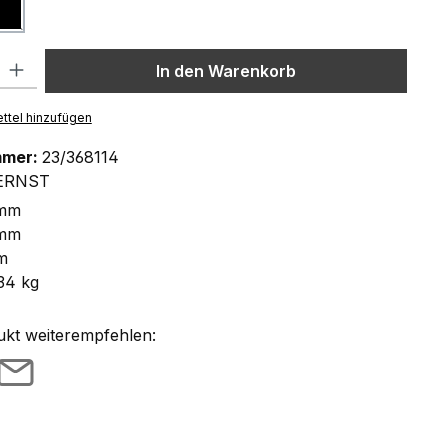
ß
schwarz
Diese Option ist zurzeit nicht verfügbar.)
l: Gib den gewünschten Wert ein oder benutze die Schaltflächen um
In den Warenkorb
ttel hinzufügen
mmer:
23/368114
ERNST
 mm
 mm
m
34 kg
ukt weiterempfehlen: