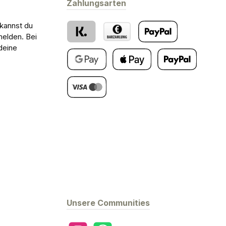
Zahlungsarten
 kannst du
melden. Bei
deine
Klarna
Barzahlung bei Abholung
PayPal
Google Pay
Apple Pay
Später Bezahlen
Kredit- oder Debitkarte
Unsere Communities