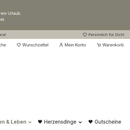
rem Urlaub.
et.
ice!
Persönlich für Dich!
Du hast 0 Produkte auf dem Merkzettel
che
Wunschzettel
Mein Konto
Warenkorb
en & Leben
🖤 Herzensdinge
🖤 Gutscheine