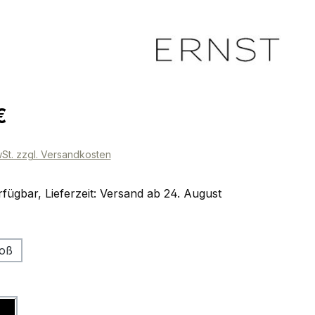
eis:
€
wSt. zzgl. Versandkosten
fügbar, Lieferzeit: Versand ab 24. August
ählen
oß
ählen