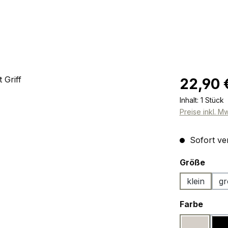
Regulärer Pr
22,90 
Inhalt:
1 Stück
Preise inkl. M
Sofort ver
ausw
Größe
klein
gr
ausw
Farbe