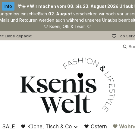
Info
🌴☀️ ♥ Wir machen vom 08. bis 23. August 2026 Urlaub!
lungen bis einschließlich
02. August
verschicken wir noch vor unse
Mails und Retouren werden auch während unseres Urlaubs bearbeit
🤍 Kseni, Otti & Team 🤍
it Liebe gepackt!
Top Serv
Su
 SALE
🖤 Küche, Tisch & Co
🖤 Ostern
🖤 Wohn