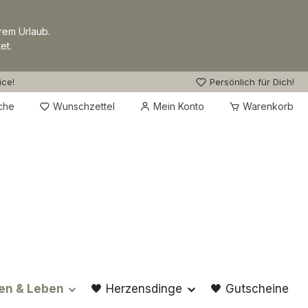
rem Urlaub.
et.
ice!
Persönlich für Dich!
Du hast 0 Produkte auf dem Merkzettel
che
Wunschzettel
Mein Konto
Warenkorb
en & Leben
🖤 Herzensdinge
🖤 Gutscheine