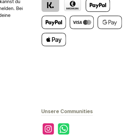
 kannst du
melden. Bei
deine
Klarna
Barzahlung bei Abholung
PayPal
Später Bezahlen
Kredit- oder Debitkarte
Google Pay
Apple Pay
Unsere Communities
Instagram
WhatsApp