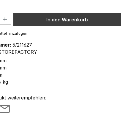
rau
l: Gib den gewünschten Wert ein oder benutze die Schaltflächen um
In den Warenkorb
ttel hinzufügen
mmer:
5/211627
STOREFACTORY
 mm
 mm
m
4 kg
ukt weiterempfehlen: