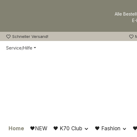
m Hauptinhalt springen
Zur Suche springen
Zur Hauptnavigation springen
Alle Bestel
E-
Schneller Versand!
M
Service/Hilfe
Home
🖤NEW
🖤 K70 Club
🖤 Fashion
