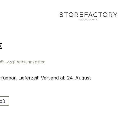
eis:
€
wSt. zzgl. Versandkosten
fügbar, Lieferzeit: Versand ab 24. August
ählen
oß
ählen