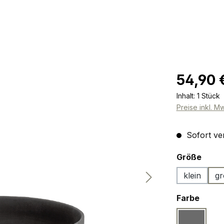
Regulärer Pr
54,90 
Inhalt:
1 Stück
Preise inkl. M
Sofort ver
ausw
Größe
klein
gr
ausw
Farbe