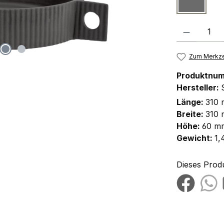
dunkelg
Produkt Anzah
Zum Merkze
Produktnu
Hersteller:
Länge:
310
Breite:
310
Höhe:
60 m
Gewicht:
1,
Dieses Prod