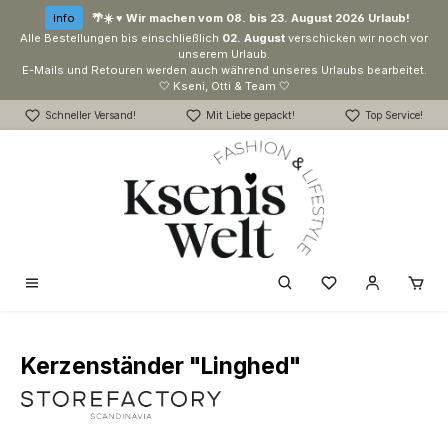
Zum Hauptinhalt springen
Info
🌴☀️ ♥ Wir machen vom 08. bis 23. August 2026 Urlaub!
Alle Bestellungen bis einschließlich
02. August
verschicken wir noch vor
unserem Urlaub.
E-Mails und Retouren werden auch während unseres Urlaubs bearbeitet.
🤍 Kseni, Otti & Team 🤍
Schneller Versand!
Mit Liebe gepackt!
Top Service!
Du hast 0 Produk
Kerzenständer "Linghed"