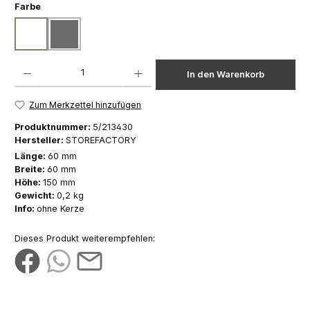
auswählen
Farbe
weiß
dunkelgrau
Produkt Anzahl: Gib den gewünschten Wert ein oder benutze die Schaltfläch
In den Warenkorb
Zum Merkzettel hinzufügen
Produktnummer:
5/213430
Hersteller:
STOREFACTORY
Länge:
60 mm
Breite:
60 mm
Höhe:
150 mm
Gewicht:
0,2 kg
Info:
ohne Kerze
Dieses Produkt weiterempfehlen: