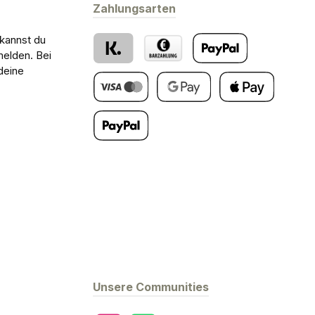
Zahlungsarten
 kannst du
melden. Bei
deine
Klarna
Barzahlung bei Abholung
PayPal
Kredit- oder Debitkarte
Google Pay
Apple Pay
Später Bezahlen
Unsere Communities