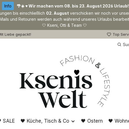
Info
🌴☀️ ♥ Wir machen vom 08. bis 23. August 2026 Urlaub!
lungen bis einschließlich
02. August
verschicken wir noch vor unse
Mails und Retouren werden auch während unseres Urlaubs bearbeit
🤍 Kseni, Otti & Team 🤍
it Liebe gepackt!
Top Serv
Su
 SALE
🖤 Küche, Tisch & Co
🖤 Ostern
🖤 Wohn