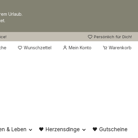
rem Urlaub.
et.
ice!
Persönlich für Dich!
Du hast 0 Produkte auf dem Merkzettel
che
Wunschzettel
Mein Konto
Warenkorb
en & Leben
🖤 Herzensdinge
🖤 Gutscheine