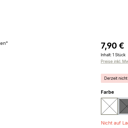
Regulärer Pr
7,90 €
Inhalt:
1 Stück
Preise inkl. M
Derzeit nicht
ausw
Farbe
weiß
(Diese Opt
(
Nicht auf La