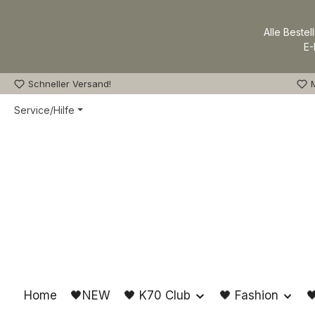
m Hauptinhalt springen
Zur Suche springen
Zur Hauptnavigation springen
Alle Bestel
E-
Schneller Versand!
M
Service/Hilfe
Home
🖤NEW
🖤 K70 Club
🖤 Fashion
