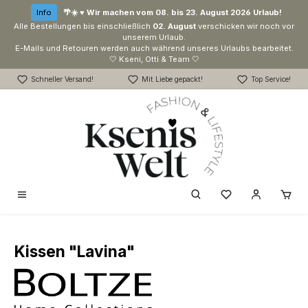
Zum Hauptinhalt springen
Info
🌴☀️ ♥ Wir machen vom 08. bis 23. August 2026 Urlaub!
Alle Bestellungen bis einschließlich
02. August
verschicken wir noch vor
unserem Urlaub.
E-Mails und Retouren werden auch während unseres Urlaubs bearbeitet.
🤍 Kseni, Otti & Team 🤍
Schneller Versand!
Mit Liebe gepackt!
Top Service!
Du hast 0 Produk
Kissen "Lavina"