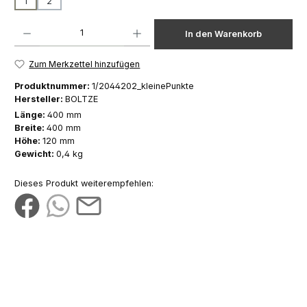
1
2
Produkt Anzahl: Gib den gewünschten Wert ein oder benutze die Schaltfläch
In den Warenkorb
Zum Merkzettel hinzufügen
Produktnummer:
1/2044202_kleinePunkte
Hersteller:
BOLTZE
Länge:
400 mm
Breite:
400 mm
Höhe:
120 mm
Gewicht:
0,4 kg
Dieses Produkt weiterempfehlen: