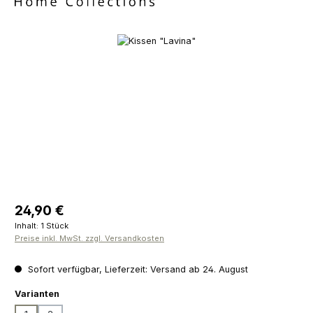
Bildergalerie überspringen
Regulärer Preis:
24,90 €
Inhalt:
1 Stück
Preise inkl. MwSt. zzgl. Versandkosten
Sofort verfügbar, Lieferzeit: Versand ab 24. August
auswählen
Varianten