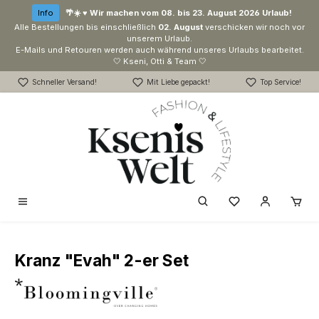
Zum Hauptinhalt springen
Info
🌴☀️ ♥ Wir machen vom 08. bis 23. August 2026 Urlaub!
Alle Bestellungen bis einschließlich
02. August
verschicken wir noch vor
unserem Urlaub.
E-Mails und Retouren werden auch während unseres Urlaubs bearbeitet.
🤍 Kseni, Otti & Team 🤍
Schneller Versand!
Mit Liebe gepackt!
Top Service!
Du hast 0 Produk
Kranz "Evah" 2-er Set