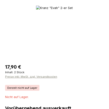
Bildergalerie überspringen
Regulärer Preis:
17,90 €
Inhalt:
2 Stück
Preise inkl. MwSt. zzgl. Versandkosten
Derzeit nicht auf Lager
Nicht auf Lager.
Vorübergehend ausverkauft.