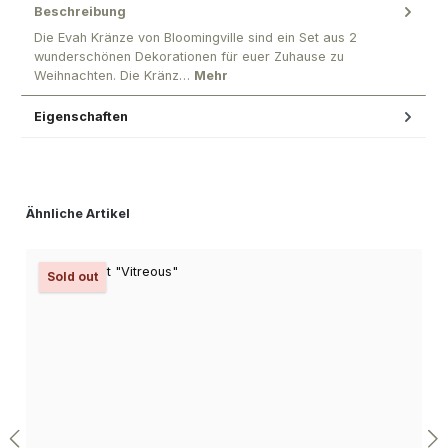
Beschreibung
Die Evah Kränze von Bloomingville sind ein Set aus 2
wunderschönen Dekorationen für euer Zuhause zu
Weihnachten. Die Kränz…
Mehr
Eigenschaften
Produktgalerie überspringen
Ähnliche Artikel
Sold out