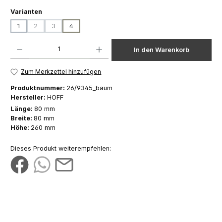
auswählen
Varianten
1
2
3
4
(Diese Option ist zurzeit nicht verfügbar.)
(Diese Option ist zurzeit nicht verfügbar.)
Produkt Anzahl: Gib den gewünschten Wert ein oder benutze die Schaltfläch
In den Warenkorb
Zum Merkzettel hinzufügen
Produktnummer:
26/9345_baum
Hersteller:
HOFF
Länge:
80 mm
Breite:
80 mm
Höhe:
260 mm
Dieses Produkt weiterempfehlen: