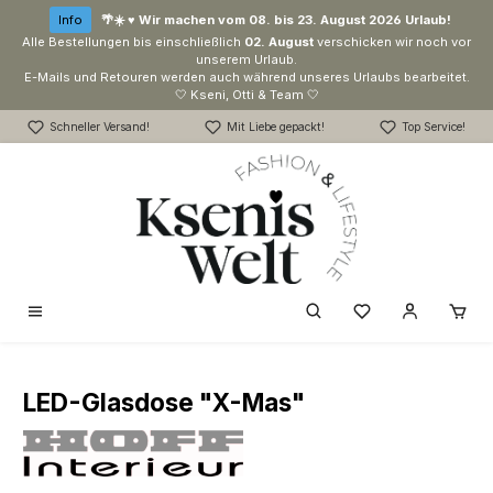
Zum Hauptinhalt springen
Info
🌴☀️ ♥ Wir machen vom 08. bis 23. August 2026 Urlaub!
Alle Bestellungen bis einschließlich
02. August
verschicken wir noch vor
unserem Urlaub.
E-Mails und Retouren werden auch während unseres Urlaubs bearbeitet.
🤍 Kseni, Otti & Team 🤍
Schneller Versand!
Mit Liebe gepackt!
Top Service!
Du hast 0 Produk
LED-Glasdose "X-Mas"