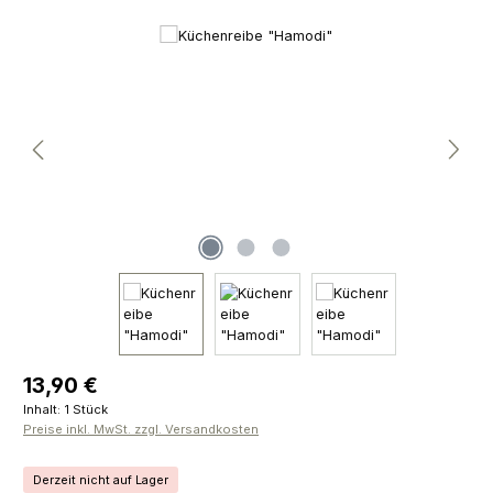
Bildergalerie überspringen
Regulärer Preis:
13,90 €
Inhalt:
1 Stück
Preise inkl. MwSt. zzgl. Versandkosten
Derzeit nicht auf Lager