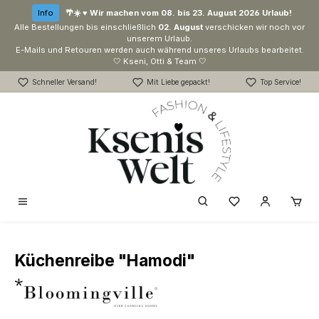
Zum Hauptinhalt springen
Info
🌴☀️ ♥ Wir machen vom 08. bis 23. August 2026 Urlaub!
Alle Bestellungen bis einschließlich
02. August
verschicken wir noch vor
unserem Urlaub.
E-Mails und Retouren werden auch während unseres Urlaubs bearbeitet.
🤍 Kseni, Otti & Team 🤍
Schneller Versand!
Mit Liebe gepackt!
Top Service!
Du hast 0 Produk
Küchenreibe "Hamodi"