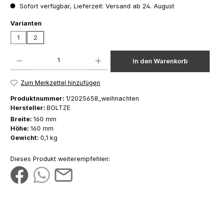
Sofort verfügbar, Lieferzeit: Versand ab 24. August
auswählen
Varianten
1
2
Produkt Anzahl: Gib den gewünschten Wert ein oder benutze die Schaltfläch
In den Warenkorb
Zum Merkzettel hinzufügen
Produktnummer:
1/2025658_weihnachten
Hersteller:
BOLTZE
Breite:
160 mm
Höhe:
160 mm
Gewicht:
0,1 kg
Dieses Produkt weiterempfehlen: