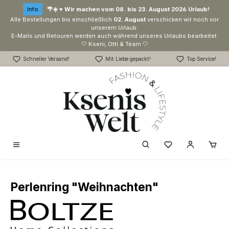
Zum Hauptinhalt springen
Info
🌴☀️ ♥ Wir machen vom 08. bis 23. August 2026 Urlaub!
Alle Bestellungen bis einschließlich
02. August
verschicken wir noch vor
unserem Urlaub.
E-Mails und Retouren werden auch während unseres Urlaubs bearbeitet.
🤍 Kseni, Otti & Team 🤍
Schneller Versand!
Mit Liebe gepackt!
Top Service!
Du hast 0 Produk
Perlenring "Weihnachten"