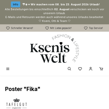
Zum Hauptinhalt springen
Info
🌴☀️ ♥ Wir machen vom 08. bis 23. August 2026 Urlaub!
Alle Bestellungen bis einschließlich
02. August
verschicken wir noch vor
unserem Urlaub.
E-Mails und Retouren werden auch während unseres Urlaubs bearbeitet.
🤍 Kseni, Otti & Team 🤍
Schneller Versand!
Mit Liebe gepackt!
Top Service!
Du hast 0 Produk
Poster "Fika"