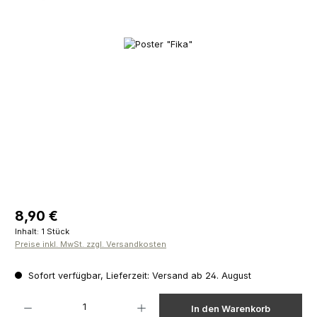
Bildergalerie überspringen
Regulärer Preis:
8,90 €
Inhalt:
1 Stück
Preise inkl. MwSt. zzgl. Versandkosten
Sofort verfügbar, Lieferzeit: Versand ab 24. August
Produkt Anzahl: Gib den gewünschten Wert ein oder benutze die Schaltfläch
In den Warenkorb