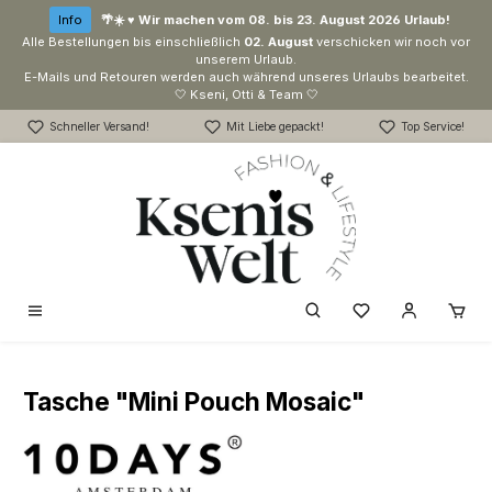
Zum Hauptinhalt springen
Info
🌴☀️ ♥ Wir machen vom 08. bis 23. August 2026 Urlaub!
Alle Bestellungen bis einschließlich
02. August
verschicken wir noch vor
unserem Urlaub.
E-Mails und Retouren werden auch während unseres Urlaubs bearbeitet.
🤍 Kseni, Otti & Team 🤍
Schneller Versand!
Mit Liebe gepackt!
Top Service!
Du hast 0 Produk
Tasche "Mini Pouch Mosaic"